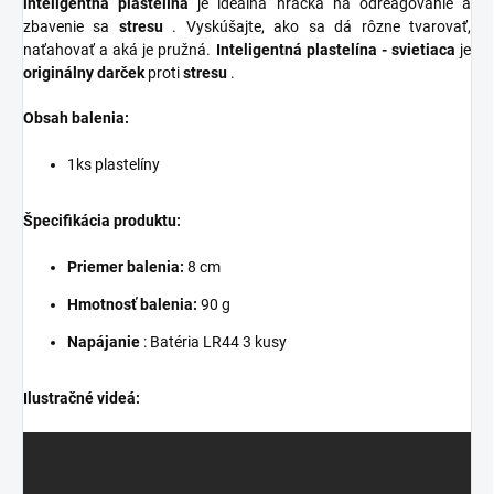
inteligentná plastelína
je ideálna hračka na odreagovanie a
zbavenie sa
stresu
. Vyskúšajte, ako sa dá rôzne tvarovať,
naťahovať a aká je pružná.
Inteligentná plastelína - svietiaca
je
originálny darček
proti
stresu
.
Obsah balenia:
1ks plastelíny
Špecifikácia produktu:
Priemer balenia:
8 cm
Hmotnosť balenia:
90 g
Napájanie
: Batéria LR44
3 kusy
Ilustračné videá: