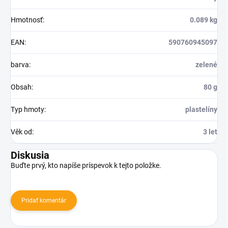
Hmotnosť
:
0.089 kg
EAN
:
590760945097
barva
:
zelené
Obsah
:
80 g
Typ hmoty
:
plastelíny
Věk od
:
3 let
Diskusia
Buďte prvý, kto napíše príspevok k tejto položke.
Pridať komentár