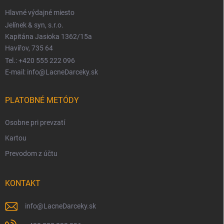
Hlavné výdajné miesto
Jelínek & syn, s.r.o.
Kapitána Jasioka 1362/15a
Havířov, 735 64
Tel.: +420 555 222 096
E-mail: info@LacneDarceky.sk
PLATOBNÉ METÓDY
Osobne pri prevzatí
Kartou
Prevodom z účtu
KONTAKT
info
@
LacneDarceky.sk