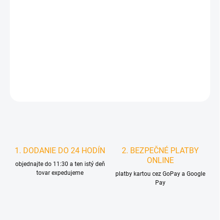
MOŽNOSTI
DORUČENIA
−
+
Pridať do košíka
DETAILNÉ INFORMÁCIE
STRÁŽIŤ
1. DODANIE DO 24 HODÍN
2. BEZPEČNÉ PLATBY
ONLINE
objednajte do 11:30 a ten istý deň
tovar expedujeme
platby kartou cez GoPay a Google
Pay