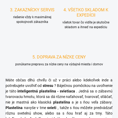
3. ZAKAZNÍCKY SERVIS
4. VŠETKO SKLADOM K
EXPEDÍCII
riešenie vždy k maximálnej
spokojnosti zákazníka
všetok tovar čo vidíte je skutočne
skladom a ihneď na expedíciu
5. DOPRAVA ZA NÍZKE CENY
ponúkame prepravu za nízke ceny na výdajné miesta i domov
Máte občas dlhú chvíľu či už v práci alebo kdekoľvek inde a
potrebujete uvoľniť od
stresu
? Báječnou pomôckou na uvoľnenie
je táto
inteligentná plastelína - svietiaca
. Jedná sa o zábavnú
tvarovaciu hmotu, ktorá sa dá rôzne naťahovať, tvarovať, stláčať,
nie je mastná ako klasická
plastelína
a je s ňou veľa zábavy.
Plastelína
navyše v tme
svieti
, takže s ňou môžete predvádzať
rôznu svetelnú show, alebo sa s ňou hrať aj za tmy. Táto