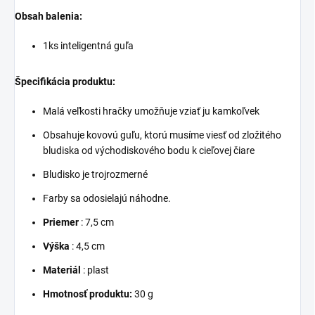
Obsah balenia:
1ks inteligentná guľa
Špecifikácia produktu:
Malá veľkosti hračky umožňuje vziať ju kamkoľvek
Obsahuje kovovú guľu, ktorú musíme viesť od zložitého
bludiska od východiskového bodu k cieľovej čiare
Bludisko je trojrozmerné
Farby sa odosielajú náhodne.
Priemer
: 7,5 cm
Výška
: 4,5 cm
Materiál
: plast
Hmotnosť produktu:
30 g