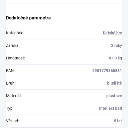
Dodatočné parametre
Kategória
:
Detské hry
Záruka
:
2 roky
Hmotnosť
:
0.03 kg
EAN
:
5901779365831
Druh
:
bludiště
Materiál
:
plastové
Typ
:
intellect ball
Věk od
:
5 let