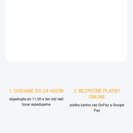
MOŽNOSTI
DORUČENIA
−
+
Pridať do košíka
DETAILNÉ INFORMÁCIE
STRÁŽIŤ
1. DODANIE DO 24 HODÍN
2. BEZPEČNÉ PLATBY
ONLINE
objednajte do 11:30 a ten istý deň
tovar expedujeme
platby kartou cez GoPay a Google
Pay