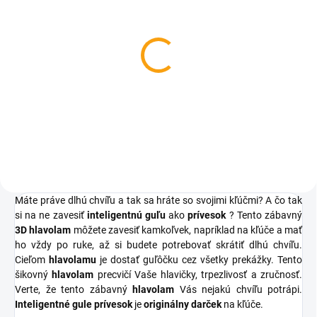
SKLADOM
3D lampa Zemeguľa
€17,12
Do košíka
Máte práve dlhú chvíľu a tak sa hráte so svojimi kľúčmi? A čo tak
si na ne zavesiť
inteligentnú guľu
ako
prívesok
? Tento zábavný
3D hlavolam
môžete zavesiť kamkoľvek, napríklad na kľúče a mať
ho vždy po ruke, až si budete potrebovať skrátiť dlhú chvíľu.
Cieľom
hlavolamu
je dostať guľôčku cez všetky prekážky. Tento
šikovný
hlavolam
precvičí Vaše hlavičky, trpezlivosť a zručnosť.
Verte, že tento zábavný
hlavolam
Vás nejakú chvíľu potrápi.
Inteligentné gule prívesok
je
originálny darček
na kľúče.