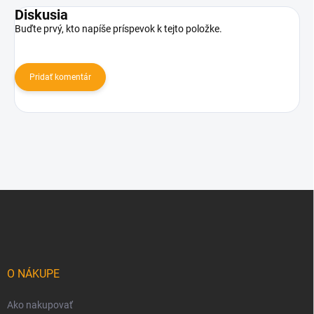
Diskusia
Buďte prvý, kto napíše príspevok k tejto položke.
Pridať komentár
Z
á
p
ä
t
i
O NÁKUPE
e
Ako nakupovať