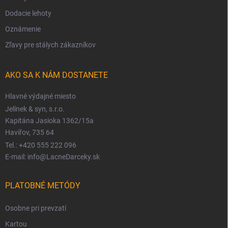
Dodacie lehoty
Oznámenie
Zľavy pre stálych zákazníkov
AKO SA K NÁM DOSTANETE
Hlavné výdajné miesto
Jelínek & syn, s.r.o.
Kapitána Jasioka 1362/15a
Havířov, 735 64
Tel.: +420 555 222 096
E-mail: info@LacneDarceky.sk
PLATOBNÉ METÓDY
Osobne pri prevzatí
Kartou