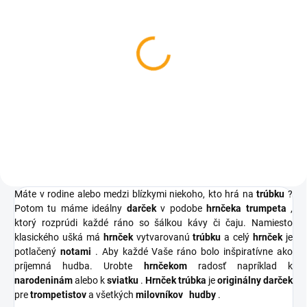
SKLADOM
Huslový kľúč prívesok
€4,04
Do košíka
Máte v rodine alebo medzi blízkymi niekoho, kto hrá na
trúbku
?
Potom tu máme ideálny
darček
v podobe
hrnčeka trumpeta
,
ktorý rozprúdi každé ráno so šálkou kávy či čaju. Namiesto
klasického ušká má
hrnček
vytvarovanú
trúbku
a celý
hrnček
je
potlačený
notami
. Aby každé Vaše ráno bolo inšpiratívne ako
príjemná hudba. Urobte
hrnčekom
radosť napríklad k
narodeninám
alebo k
sviatku
.
Hrnček trúbka
je
originálny darček
pre
trompetistov
a všetkých
milovníkov
hudby
.