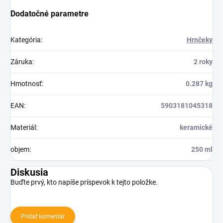
Dodatočné parametre
Kategória
:
Hrnčeky
Záruka
:
2 roky
Hmotnosť
:
0.287 kg
EAN
:
5903181045318
Materiál
:
keramické
objem
:
250 ml
Diskusia
Buďte prvý, kto napíše príspevok k tejto položke.
Pridať komentár