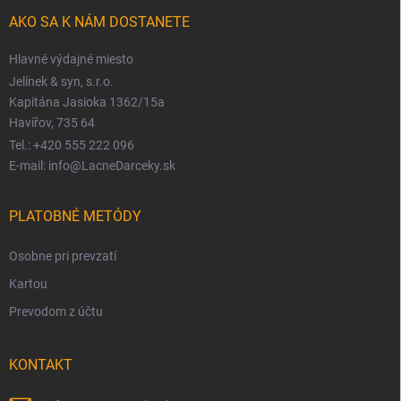
AKO SA K NÁM DOSTANETE
Hlavné výdajné miesto
Jelínek & syn, s.r.o.
Kapitána Jasioka 1362/15a
Havířov, 735 64
Tel.: +420 555 222 096
E-mail: info@LacneDarceky.sk
PLATOBNÉ METÓDY
Osobne pri prevzatí
Kartou
Prevodom z účtu
KONTAKT