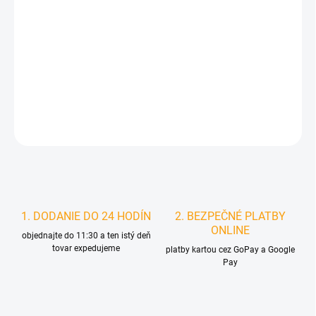
MOŽNOSTI
DORUČENIA
−
+
Pridať do košíka
DETAILNÉ INFORMÁCIE
STRÁŽIŤ
1. DODANIE DO 24 HODÍN
2. BEZPEČNÉ PLATBY
ONLINE
objednajte do 11:30 a ten istý deň
tovar expedujeme
platby kartou cez GoPay a Google
Pay