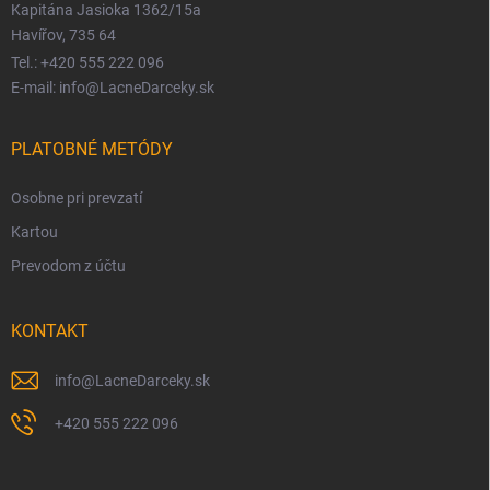
Kapitána Jasioka 1362/15a
Havířov, 735 64
Tel.: +420 555 222 096
E-mail: info@LacneDarceky.sk
PLATOBNÉ METÓDY
Osobne pri prevzatí
Kartou
Prevodom z účtu
KONTAKT
info
@
LacneDarceky.sk
+420 555 222 096