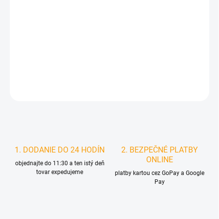
MOŽNOSTI
DORUČENIA
−
+
Pridať do košíka
DETAILNÉ INFORMÁCIE
STRÁŽIŤ
1. DODANIE DO 24 HODÍN
2. BEZPEČNÉ PLATBY
ONLINE
objednajte do 11:30 a ten istý deň
tovar expedujeme
platby kartou cez GoPay a Google
Pay