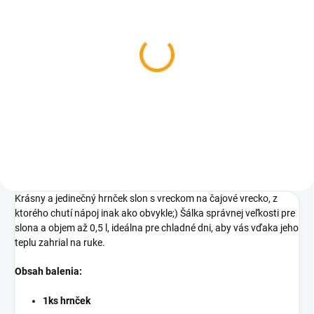
SKLADOM
Hrnček slon - biely
€8,29
Do košíka
Krásny a jedinečný hrnček slon s vreckom na čajové vrecko, z
ktorého chutí nápoj inak ako obvykle;) Šálka správnej veľkosti pre
slona a objem až 0,5 l, ideálna pre chladné dni, aby vás vďaka jeho
teplu zahrial na ruke.
Obsah balenia:
1ks hrnček