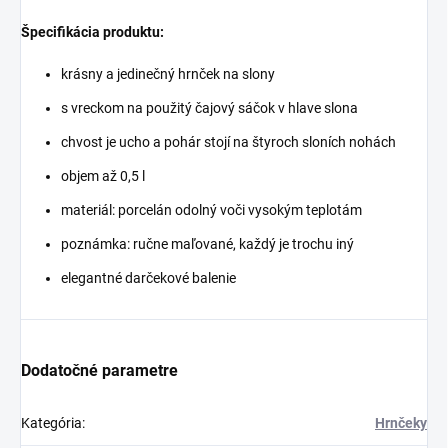
Špecifikácia produktu:
krásny a jedinečný hrnček na slony
s vreckom na použitý čajový sáčok v hlave slona
chvost je ucho a pohár stojí na štyroch sloních nohách
objem až 0,5 l
materiál: porcelán odolný voči vysokým teplotám
poznámka: ručne maľované, každý je trochu iný
elegantné darčekové balenie
Dodatočné parametre
Kategória
:
Hrnčeky