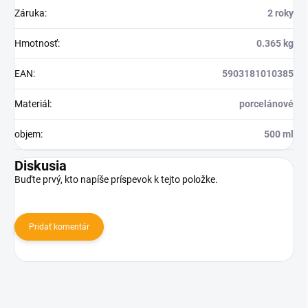
Záruka
:
2 roky
Hmotnosť
:
0.365 kg
EAN
:
5903181010385
Materiál
:
porcelánové
objem
:
500 ml
Diskusia
Buďte prvý, kto napíše príspevok k tejto položke.
Pridať komentár