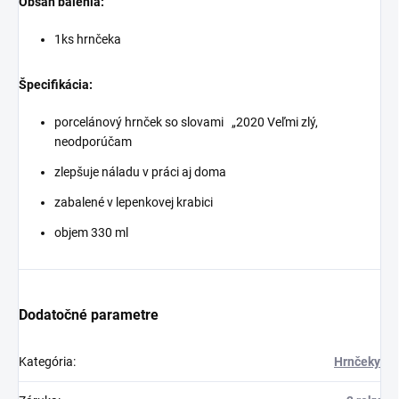
Obsah balenia:
1ks hrnčeka
Špecifikácia:
porcelánový hrnček so slovami
„2020 Veľmi zlý,
neodporúčam
zlepšuje náladu v práci aj doma
zabalené v lepenkovej krabici
objem 330 ml
Dodatočné parametre
Kategória
:
Hrnčeky