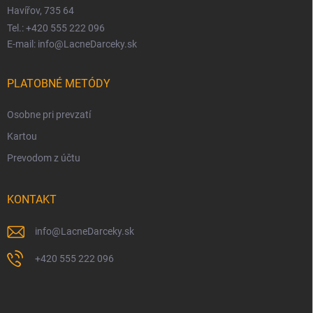
Havířov, 735 64
Tel.: +420 555 222 096
E-mail: info@LacneDarceky.sk
PLATOBNÉ METÓDY
Osobne pri prevzatí
Kartou
Prevodom z účtu
KONTAKT
info
@
LacneDarceky.sk
+420 555 222 096