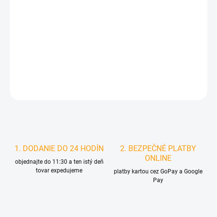
MOŽNOSTI
DORUČENIA
−
+
Pridať do košíka
DETAILNÉ INFORMÁCIE
STRÁŽIŤ
1. DODANIE DO 24 HODÍN
2. BEZPEČNÉ PLATBY
ONLINE
objednajte do 11:30 a ten istý deň
tovar expedujeme
platby kartou cez GoPay a Google
Pay