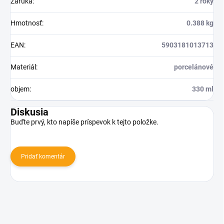
Záruka
:
2 roky
Hmotnosť
:
0.388 kg
EAN
:
5903181013713
Materiál
:
porcelánové
objem
:
330 ml
Diskusia
Buďte prvý, kto napíše príspevok k tejto položke.
Pridať komentár