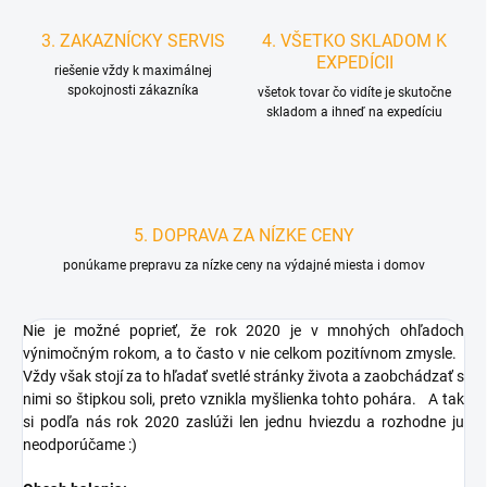
3. ZAKAZNÍCKY SERVIS
4. VŠETKO SKLADOM K
EXPEDÍCII
riešenie vždy k maximálnej
spokojnosti zákazníka
všetok tovar čo vidíte je skutočne
skladom a ihneď na expedíciu
5. DOPRAVA ZA NÍZKE CENY
ponúkame prepravu za nízke ceny na výdajné miesta i domov
Nie je možné poprieť, že rok 2020 je v mnohých ohľadoch
výnimočným rokom, a to často v nie celkom pozitívnom zmysle.
Vždy však stojí za to hľadať svetlé stránky života a zaobchádzať s
nimi so štipkou soli, preto vznikla myšlienka tohto pohára.
A tak
si podľa nás rok 2020 zaslúži len jednu hviezdu a rozhodne ju
neodporúčame :)