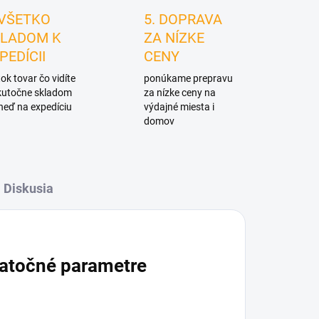
 VŠETKO
5. DOPRAVA
LADOM K
ZA NÍZKE
PEDÍCII
CENY
ok tovar čo vidíte
ponúkame prepravu
skutočne skladom
za nízke ceny na
neď na expedíciu
výdajné miesta i
domov
Diskusia
atočné parametre