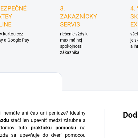
BEZPEČNÉ
3.
4.
ATBY
ZAKAZNÍCKY
SK
LINE
SERVIS
EX
y kartou cez
riešenie vždy k
všet
y a Google Pay
maximálnej
je 
spokojnosti
a ih
zákazníka
ni nemáte ani čas ani peniaze? Ideálny
Dod
azdu
stačí len upevniť medzi zárubne a
i domov túto
praktickú pomôcku
na
Hrazda sa upevňuje do dverí pomocou