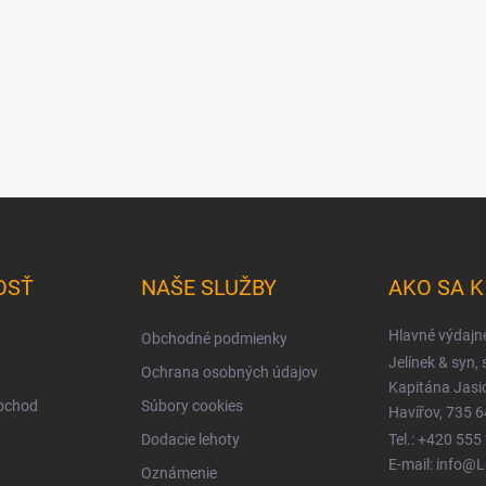
OSŤ
NAŠE SLUŽBY
AKO SA 
Hlavné výdajn
Obchodné podmienky
Jelínek & syn, s
Ochrana osobných údajov
Kapitána Jas
obchod
Súbory cookies
Havířov, 735 6
Dodacie lehoty
Tel.: +420 555
E-mail: info@
Oznámenie