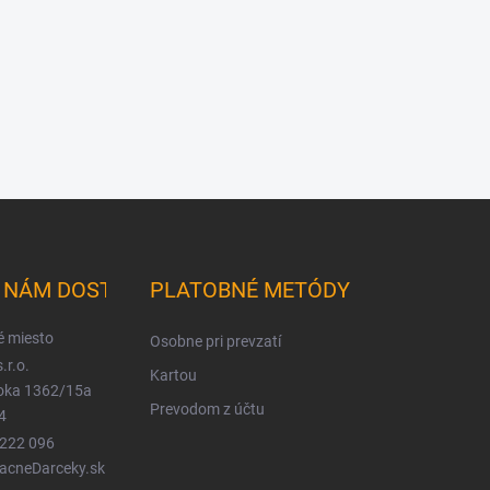
K NÁM DOSTANETE
PLATOBNÉ METÓDY
é miesto
Osobne pri prevzatí
.r.o.
Kartou
ioka 1362/15a
Prevodom z účtu
4
 222 096
LacneDarceky.sk