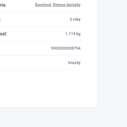
ria
:
Športové, fitness darčeky
a
:
2 roky
osť
:
1.119 kg
5902020208754
hrazdy