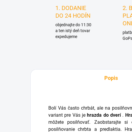
1. DODANIE
2. 
DO 24 HODÍN
PL
ON
objednajte do 11:30
a ten istý deň tovar
platb
expedujeme
GoPa
Popis
Bolí Vás často chrbát, ale na posilňov
variant pre Vás je
hrazda do dverí
.
Hr
môžete posilňovať. Zaobstarajte s
posilňovanie chrbta a predlaktia. 