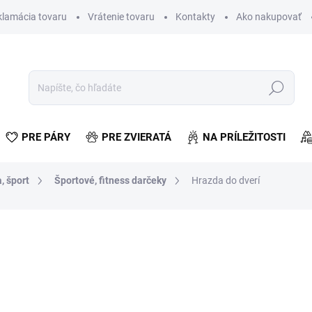
klamácia tovaru
Vrátenie tovaru
Kontakty
Ako nakupovať
Hľadať
PRE PÁRY
PRE ZVIERATÁ
NA PRÍLEŽITOSTI
, šport
Športové, fitness darčeky
Hrazda do dverí
otenia
€5,77
€4,69 bez DPH
Jednotková
VYPREDANÉ