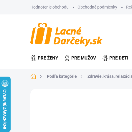
Prejsť
Hodnotenie obchodu
Obchodné podmienky
Re
na
obsah
PRE ŽENY
PRE MUŽOV
PRE DETI
Domov
Podľa kategórie
Zdravie, krása, relaxácia
Neohodnotené
Podrobnosti hodn