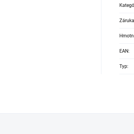
Kategó
Záruk
Hmotn
EAN
:
Typ
: