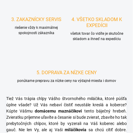
3. ZAKAZNÍCKY SERVIS
4. VŠETKO SKLADOM K
EXPEDÍCII
riešenie vždy k maximálnej
spokojnosti zákazníka
všetok tovar čo vidíte je skutočne
skladom a ihneď na expedíciu
5. DOPRAVA ZA NÍZKE CENY
ponúkame prepravu za nízke ceny na výdajné miesta i domov
Tiež Vás trápia chlpy Vášho štvornohého miláčika, ktoré púšťa
úplne všade? Už Vás nebaví čistiť neustále kreslá a koberce?
Kúpte Vášmu
domácemu maznáčikovi
tento báječný hrebeň.
Zvieratku príjemne uľavíte a česanie si bude zvierat, zbavíte ho tak
prebytočných chlpov, ktoré by vyzerali na Váš koberec alebo
gauč. Nie len Vy, ale aj Vaši
miláčikovia
sa chcú cítiť dobre.