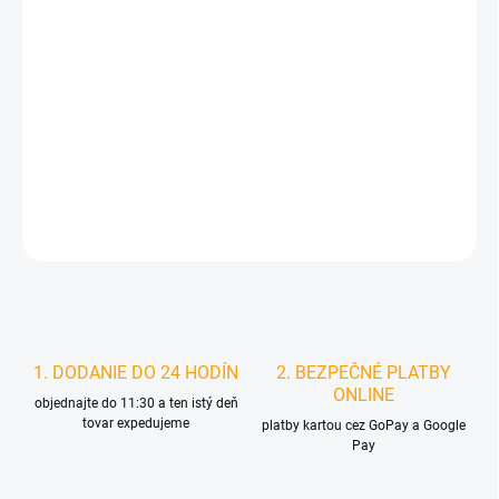
DORUČIŤ DO:
10.8.2026
MOŽNOSTI
DORUČENIA
−
+
Pridať do košíka
DETAILNÉ INFORMÁCIE
STRÁŽIŤ
1. DODANIE DO 24 HODÍN
2. BEZPEČNÉ PLATBY
ONLINE
objednajte do 11:30 a ten istý deň
tovar expedujeme
platby kartou cez GoPay a Google
Pay