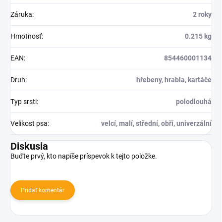
Záruka
:
2 roky
Hmotnosť
:
0.215 kg
EAN
:
854460001134
Druh
:
hřebeny, hrabla, kartáče
Typ srsti
:
polodlouhá
Velikost psa
:
velcí, malí, střední, obří, univerzální
Diskusia
Buďte prvý, kto napíše príspevok k tejto položke.
Pridať komentár