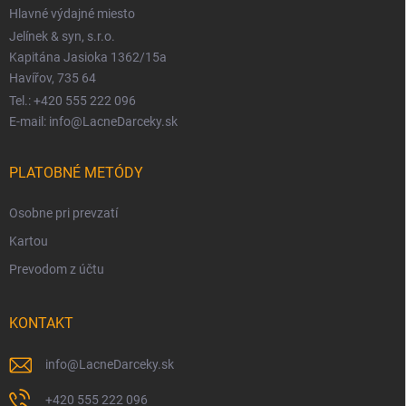
Hlavné výdajné miesto
Jelínek & syn, s.r.o.
Kapitána Jasioka 1362/15a
Havířov, 735 64
Tel.: +420 555 222 096
E-mail: info@LacneDarceky.sk
PLATOBNÉ METÓDY
Osobne pri prevzatí
Kartou
Prevodom z účtu
KONTAKT
info
@
LacneDarceky.sk
+420 555 222 096