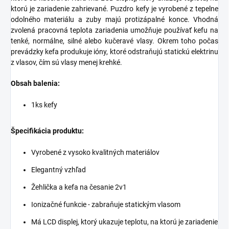
ktorú je zariadenie zahrievané. Puzdro kefy je vyrobené z tepelne
odolného materiálu a zuby majú protizápalné konce. Vhodná
zvolená pracovná teplota zariadenia umožňuje používať kefu na
tenké, normálne, silné alebo kučeravé vlasy. Okrem toho počas
prevádzky kefa produkuje ióny, ktoré odstraňujú statickú elektrinu
z vlasov, čím sú vlasy menej krehké.
Obsah balenia:
1ks kefy
Špecifikácia produktu:
Vyrobené z vysoko kvalitných materiálov
Elegantný vzhľad
Žehlička a kefa na česanie 2v1
Ionizačné funkcie - zabraňuje statickým vlasom
Má LCD displej, ktorý ukazuje teplotu, na ktorú je zariadenie