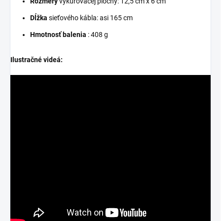
Rozmery
vykurovacej plochy: 12,5 cm x 6 cm
Dĺžka
sieťového kábla: asi 165 cm
Hmotnosť balenia
: 408 g
Ilustračné videá: