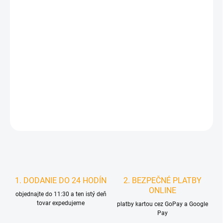
cena:
MÔŽEME
DORUČIŤ DO:
11.8.2026
MOŽNOSTI
DORUČENIA
−
+
Pridať do košíka
DETAILNÉ INFORMÁCIE
STRÁŽIŤ
1. DODANIE DO 24 HODÍN
2. BEZPEČNÉ PLATBY
ONLINE
objednajte do 11:30 a ten istý deň
tovar expedujeme
platby kartou cez GoPay a Google
Pay