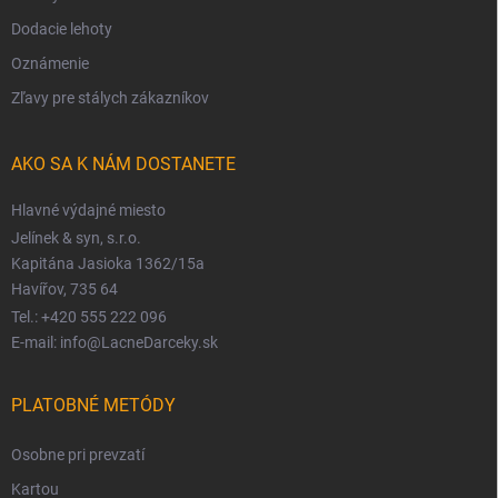
Dodacie lehoty
Oznámenie
Zľavy pre stálych zákazníkov
AKO SA K NÁM DOSTANETE
Hlavné výdajné miesto
Jelínek & syn, s.r.o.
Kapitána Jasioka 1362/15a
Havířov, 735 64
Tel.: +420 555 222 096
E-mail: info@LacneDarceky.sk
PLATOBNÉ METÓDY
Osobne pri prevzatí
Kartou