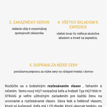
3. ZAKAZNÍCKY SERVIS
4. VŠETKO SKLADOM K
EXPEDÍCII
riešenie vždy k maximálnej
spokojnosti zákazníka
všetok tovar čo vidíte je skutočne
skladom a ihneď na expedíciu
5. DOPRAVA ZA NÍZKE CENY
ponúkame prepravu za nízke ceny na výdajné miesta i domov
Rozlúčte sa s bolestivým
rozčesávaním vlasov
, ťahaním a
ničením. Tento nový HQT Ionizačná kefa a hrebeň Typ HQT-906 H-
STRAIG je veľmi užitočným zariadením pre každú ženu na
urovnanie a rozčesávanie vlasov. Dáva lesk a hebkosť vlasom,
ktoré sú kučeravé. Kefa má LCD displej, ktorý ukazuje teplotu, na