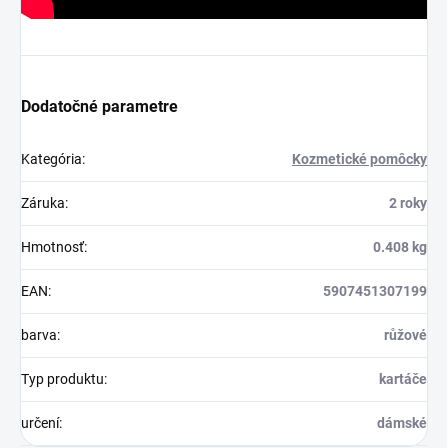
Dodatočné parametre
Kategória
:
Kozmetické pomôcky
Záruka
:
2 roky
Hmotnosť
:
0.408 kg
EAN
:
5907451307199
barva
:
růžové
Typ produktu
:
kartáče
určení
:
dámské