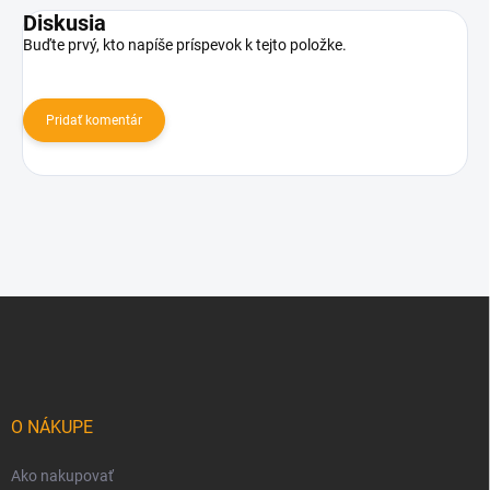
Diskusia
Buďte prvý, kto napíše príspevok k tejto položke.
Pridať komentár
Z
á
p
ä
t
i
O NÁKUPE
e
Ako nakupovať