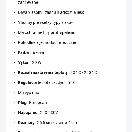
zahrievané
Dáva vlasom úžasnú hladkosť a lesk
Vhodný pre všetky typy vlasov
Má ochranné tipy proti spáleniu
Pohodlné a jednoduché použitie
Farba
: ružová
Výkon
: 29 W
Rozsah nastavenia teploty
: 80 ° C - 230 ° C
Regulácia
teploty každých 5 ° C
Má vypínač
Plug
: European
Napájanie
: 220-230V
Rozmery
: 26,5 cm x 7 cm x 4 cm