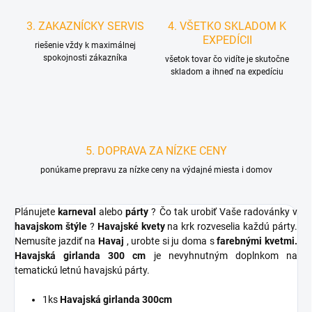
3. ZAKAZNÍCKY SERVIS
4. VŠETKO SKLADOM K
EXPEDÍCII
riešenie vždy k maximálnej
spokojnosti zákazníka
všetok tovar čo vidíte je skutočne
skladom a ihneď na expedíciu
5. DOPRAVA ZA NÍZKE CENY
ponúkame prepravu za nízke ceny na výdajné miesta i domov
Plánujete
karneval
alebo
párty
? Čo tak urobiť Vaše radovánky v
havajskom štýle
?
Havajské kvety
na krk rozveselia každú párty.
Nemusíte jazdiť na
Havaj
, urobte si ju doma s
farebnými kvetmi.
Havajská girlanda 300 cm
je nevyhnutným doplnkom na
tematickú letnú havajskú párty.
1ks
Havajská girlanda 300cm