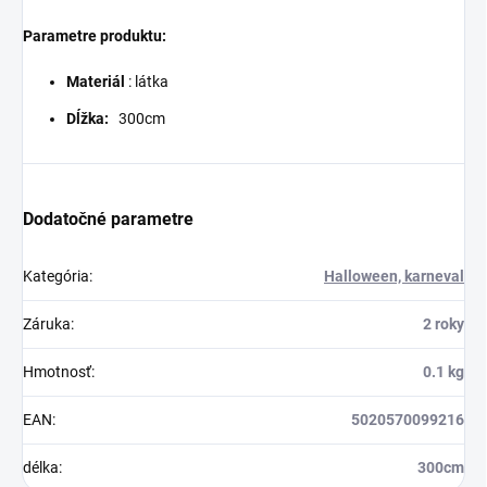
Parametre produktu:
Materiál
: látka
Dĺžka:
300cm
Dodatočné parametre
Kategória
:
Halloween, karneval
Záruka
:
2 roky
Hmotnosť
:
0.1 kg
EAN
:
5020570099216
délka
:
300cm