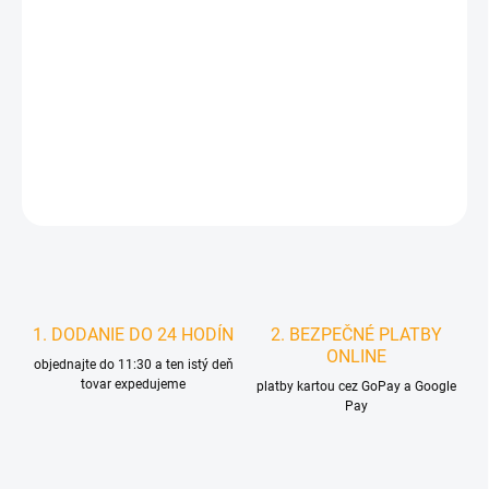
MOŽNOSTI
DORUČENIA
−
+
Pridať do košíka
DETAILNÉ INFORMÁCIE
STRÁŽIŤ
1. DODANIE DO 24 HODÍN
2. BEZPEČNÉ PLATBY
ONLINE
objednajte do 11:30 a ten istý deň
tovar expedujeme
platby kartou cez GoPay a Google
Pay