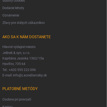
Súbory cookies
Dodacie lehoty
Oznámenie
Zľavy pre stálych zákazníkov
AKO SA K NÁM DOSTANETE
Hlavné výdajné miesto
Jelínek & syn, s.r.o.
Kapitána Jasioka 1362/15a
Havířov, 735 64
Tel.: +420 555 222 096
E-mail: info@LacneDarceky.sk
PLATOBNÉ METÓDY
Osobne pri prevzatí
Kartou