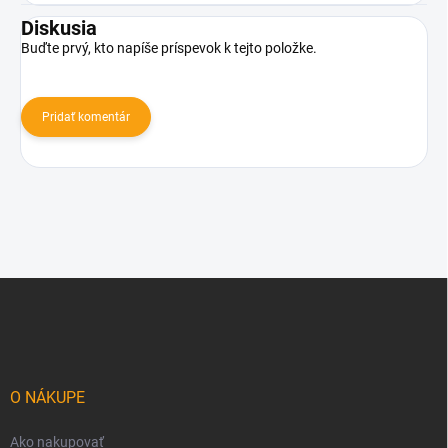
Diskusia
Buďte prvý, kto napíše príspevok k tejto položke.
Pridať komentár
Z
á
p
ä
t
i
O NÁKUPE
e
Ako nakupovať