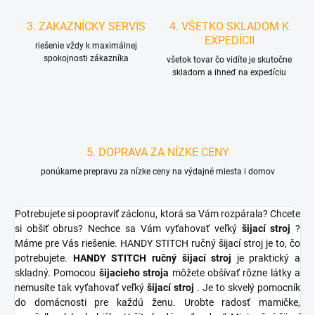
3. ZAKAZNÍCKY SERVIS
4. VŠETKO SKLADOM K
EXPEDÍCII
riešenie vždy k maximálnej
spokojnosti zákazníka
všetok tovar čo vidíte je skutočne
skladom a ihneď na expedíciu
5. DOPRAVA ZA NÍZKE CENY
ponúkame prepravu za nízke ceny na výdajné miesta i domov
Potrebujete si poopraviť záclonu, ktorá sa Vám rozpárala? Chcete
si obšiť obrus? Nechce sa Vám vyťahovať veľký
šijací stroj
?
Máme pre Vás riešenie. HANDY STITCH ručný šijací stroj je to, čo
potrebujete.
HANDY STITCH ručný šijací stroj
je praktický a
skladný. Pomocou
šijacieho stroja
môžete obšívať rôzne látky a
nemusíte tak vyťahovať veľký
šijací stroj
. Je to skvelý pomocník
do domácnosti pre každú ženu. Urobte radosť mamičke,