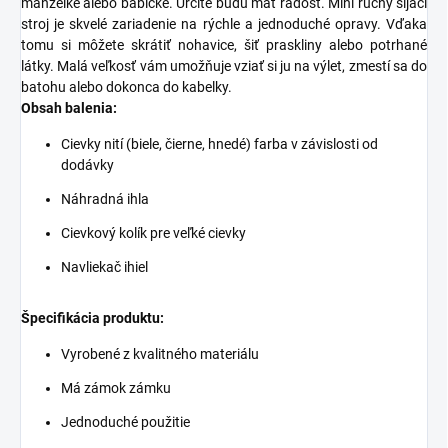
manželke alebo babičke. Určite budú mať radosť. Mini ručný šijací
stroj je skvelé zariadenie na rýchle a jednoduché opravy. Vďaka
tomu si môžete skrátiť nohavice, šiť praskliny alebo potrhané
látky. Malá veľkosť vám umožňuje vziať si ju na výlet, zmestí sa do
batohu alebo dokonca do kabelky.
Obsah balenia:
Cievky nití (biele, čierne, hnedé) farba v závislosti od
dodávky
Náhradná ihla
Cievkový kolík pre veľké cievky
Navliekač ihiel
Špecifikácia produktu:
Vyrobené z kvalitného materiálu
Má zámok zámku
Jednoduché použitie