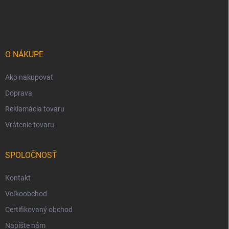
á
p
ä
t
i
O NÁKUPE
e
Ako nakupovať
Doprava
Reklamácia tovaru
Vrátenie tovaru
SPOLOČNOSŤ
Kontakt
Veľkoobchod
Certifikovaný obchod
Napíšte nám