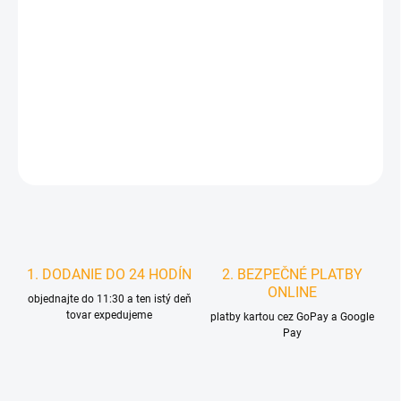
MOŽNOSTI
DORUČENIA
−
+
Pridať do košíka
DETAILNÉ INFORMÁCIE
STRÁŽIŤ
1. DODANIE DO 24 HODÍN
2. BEZPEČNÉ PLATBY
ONLINE
objednajte do 11:30 a ten istý deň
tovar expedujeme
platby kartou cez GoPay a Google
Pay