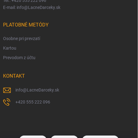
Tel.: +420 555 222 096
E-mail: info@LacneDarceky.sk
PLATOBNÉ METÓDY
Osobne pri prevzatí
Kartou
Prevodom z účtu
KONTAKT
info
@
LacneDarceky.sk
+420 555 222 096