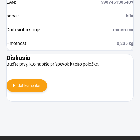
EAN
:
5907451305409
barva
:
bílá
Druh šicího stroje
:
mini/ruční
Hmotnost
:
0,235 kg
Diskusia
Buďte prvý, kto napíše príspevok k tejto položke.
Pridať komentár
Z