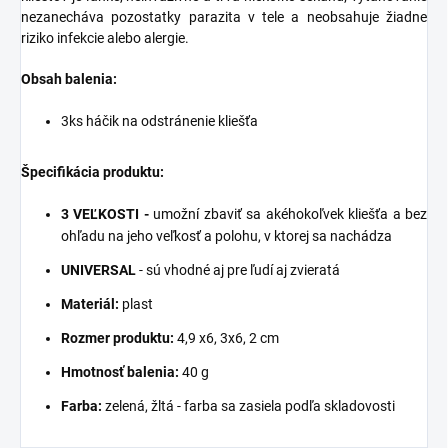
nezanecháva pozostatky parazita v tele a neobsahuje žiadne
riziko infekcie alebo alergie.
Obsah balenia:
3ks háčik na odstránenie kliešťa
Špecifikácia produktu:
3 VEĽKOSTI -
umožní zbaviť sa akéhokoľvek kliešťa a bez
ohľadu na jeho veľkosť a polohu, v ktorej sa nachádza
UNIVERSAL
- sú vhodné aj pre ľudí aj zvieratá
Materiál:
plast
Rozmer produktu:
4,9 x6, 3x6, 2 cm
Hmotnosť balenia:
40 g
Farba:
zelená, žltá - farba sa zasiela podľa skladovosti