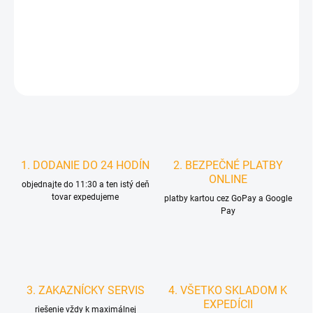
MOŽNOSTI
DORUČENIA
DETAILNÉ INFORMÁCIE
STRÁŽIŤ
1. DODANIE DO 24 HODÍN
2. BEZPEČNÉ PLATBY
ONLINE
objednajte do 11:30 a ten istý deň
tovar expedujeme
platby kartou cez GoPay a Google
Pay
3. ZAKAZNÍCKY SERVIS
4. VŠETKO SKLADOM K
EXPEDÍCII
riešenie vždy k maximálnej