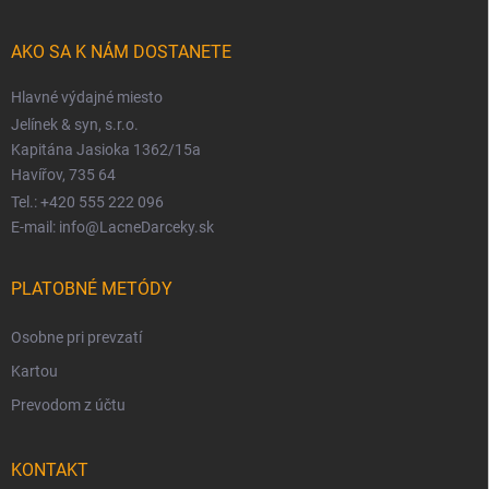
AKO SA K NÁM DOSTANETE
Hlavné výdajné miesto
Jelínek & syn, s.r.o.
Kapitána Jasioka 1362/15a
Havířov, 735 64
Tel.: +420 555 222 096
E-mail: info@LacneDarceky.sk
PLATOBNÉ METÓDY
Osobne pri prevzatí
Kartou
Prevodom z účtu
KONTAKT