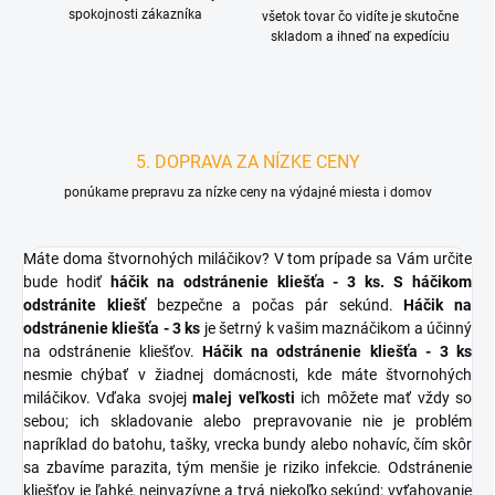
spokojnosti zákazníka
všetok tovar čo vidíte je skutočne
skladom a ihneď na expedíciu
5. DOPRAVA ZA NÍZKE CENY
ponúkame prepravu za nízke ceny na výdajné miesta i domov
Máte doma štvornohých miláčikov? V tom prípade sa Vám určite
bude hodiť
háčik na odstránenie kliešťa - 3 ks. S háčikom
odstránite kliešť
bezpečne a počas pár sekúnd.
Háčik na
odstránenie kliešťa - 3 ks
je šetrný k vašim maznáčikom a účinný
na odstránenie kliešťov.
Háčik na odstránenie kliešťa - 3 ks
nesmie chýbať v žiadnej domácnosti, kde máte štvornohých
miláčikov. Vďaka svojej
malej veľkosti
ich môžete mať vždy so
sebou; ich skladovanie alebo prepravovanie nie je problém
napríklad do batohu, tašky, vrecka bundy alebo nohavíc, čím skôr
sa zbavíme parazita, tým menšie je riziko infekcie. Odstránenie
kliešťov je ľahké, neinvazívne a trvá niekoľko sekúnd; vyťahovanie