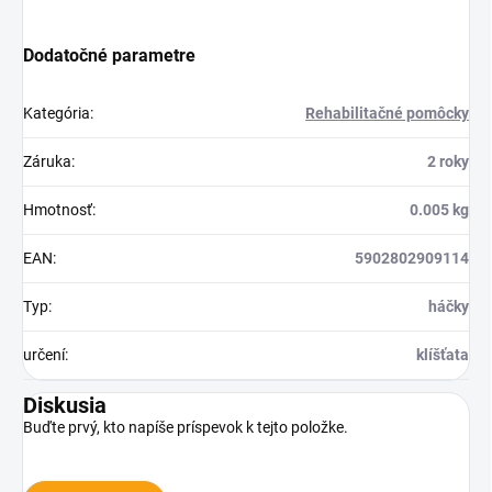
Dodatočné parametre
Kategória
:
Rehabilitačné pomôcky
Záruka
:
2 roky
Hmotnosť
:
0.005 kg
EAN
:
5902802909114
Typ
:
háčky
určení
:
klíšťata
Diskusia
Buďte prvý, kto napíše príspevok k tejto položke.