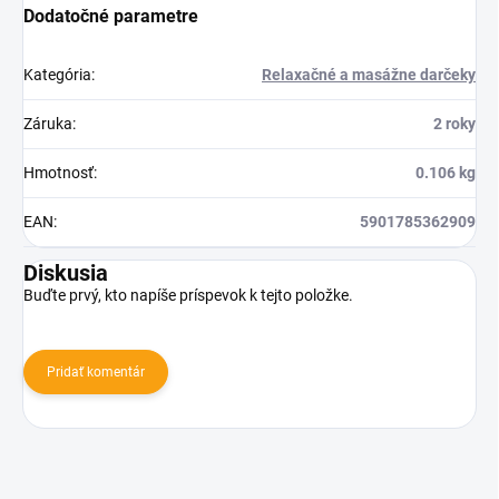
Dodatočné parametre
Kategória
:
Relaxačné a masážne darčeky
Záruka
:
2 roky
Hmotnosť
:
0.106 kg
EAN
:
5901785362909
Diskusia
Buďte prvý, kto napíše príspevok k tejto položke.
Pridať komentár