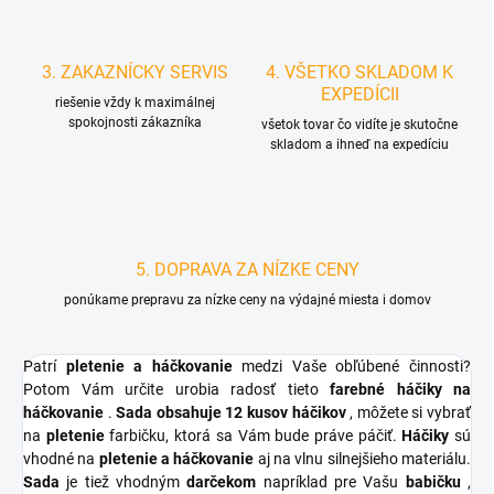
3. ZAKAZNÍCKY SERVIS
4. VŠETKO SKLADOM K
EXPEDÍCII
riešenie vždy k maximálnej
spokojnosti zákazníka
všetok tovar čo vidíte je skutočne
skladom a ihneď na expedíciu
5. DOPRAVA ZA NÍZKE CENY
ponúkame prepravu za nízke ceny na výdajné miesta i domov
Patrí
pletenie a háčkovanie
medzi Vaše obľúbené činnosti?
Potom Vám určite urobia radosť tieto
farebné háčiky na
háčkovanie
.
Sada obsahuje 12 kusov háčikov
, môžete si vybrať
na
pletenie
farbičku, ktorá sa Vám bude práve páčiť.
Háčiky
sú
vhodné na
pletenie a háčkovanie
aj na vlnu silnejšieho materiálu.
Sada
je tiež vhodným
darčekom
napríklad pre Vašu
babičku
,