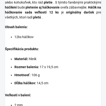
alebo kohokoľvek, kto rád
pletie
. S týmito farebnými praktickými
háčikmi
bude
pletenie aj háčkovanie
oveľa zábavnejšie.
Háčik na
háčkovanie sada veľkostí 12 ks
je
originálny darček
pre
všetkých, ktorí radi
pletú
.
Obsah balenia:
12ks háčikov
Špecifikácia produktu:
Materiál:
hliník
Rozmer balenia:
17 x 19,5 cm
Hmotnosť
: 106 g
Dĺžka háčikov:
14,5 cm
Veľkosti v balení:
2 mm