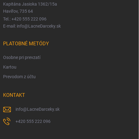
Kapitána Jasioka 1362/15a
Havířov, 735 64
Tel.: +420 555 222 096
E-mail: info@LacneDarceky.sk
PLATOBNÉ METÓDY
Osobne pri prevzatí
Kartou
Prevodom z účtu
KONTAKT
info
@
LacneDarceky.sk
+420 555 222 096