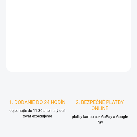
DORUČIŤ DO:
11.8.2026
MOŽNOSTI
DORUČENIA
−
+
Pridať do košíka
DETAILNÉ INFORMÁCIE
STRÁŽIŤ
1. DODANIE DO 24 HODÍN
2. BEZPEČNÉ PLATBY
ONLINE
objednajte do 11:30 a ten istý deň
tovar expedujeme
platby kartou cez GoPay a Google
Pay