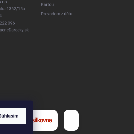
.r.o.
Kartou
ioka 1362/15a
Prevodom z účtu
4
 222 096
LacneDarceky.sk
Súhlasím