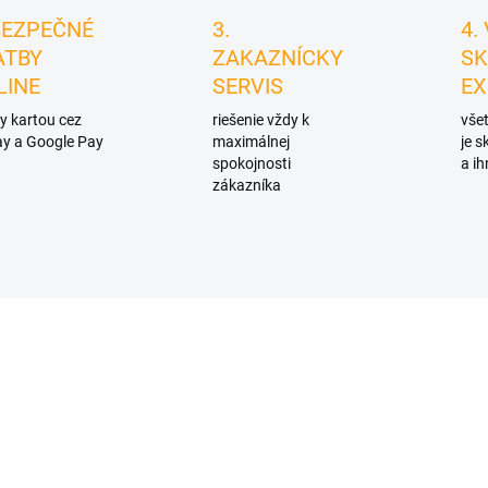
BEZPEČNÉ
3.
4.
ATBY
ZAKAZNÍCKY
SK
LINE
SERVIS
EX
y kartou cez
riešenie vždy k
všet
y a Google Pay
maximálnej
je 
spokojnosti
a ih
zákazníka