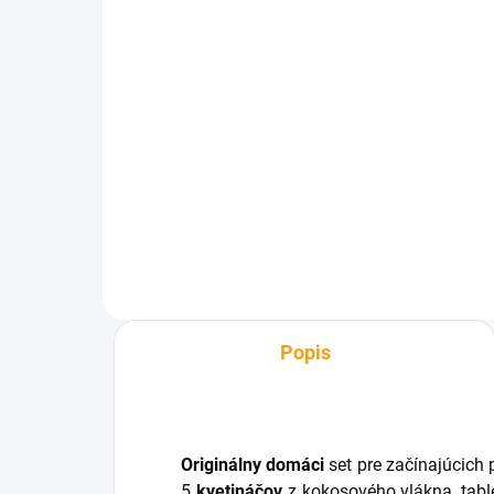
SKLADOM
Garden Genie - záhradné
rukavice s pazúrmi
€0,90
Do košíka
Popis
Originálny domáci
set pre začínajúcich 
5
kvetináčov
z kokosového vlákna, table