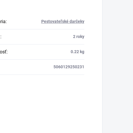
ria
:
Pestovateľské darčeky
a
:
2 roky
osť
:
0.22 kg
5060129250231