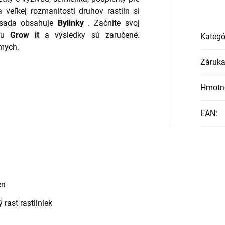
 veľkej rozmanitosti druhov rastlín si
o sada obsahuje
Bylinky
. Začnite svoj
dou
Grow it
a výsledky sú zaručené.
Kategó
mych.
Záruk
Hmotn
EAN
:
en
rast rastliniek