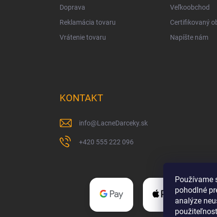
Doprava
Veľkoobchod
Reklamácia tovaru
Certifikovaný 
Vrátenie tovaru
Napíšte nám
KONTAKT
info
@
LacneDarceky.sk
+420 555 222 096
Používame s
pohodlné pr
analýze neus
použiteľnos