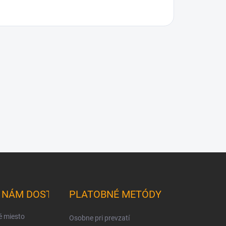
K NÁM DOSTANETE
PLATOBNÉ METÓDY
é miesto
Osobne pri prevzatí