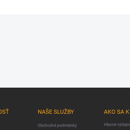
OSŤ
NAŠE SLUŽBY
AKO SA 
Hlavné výdajn
Obchodné podmienky