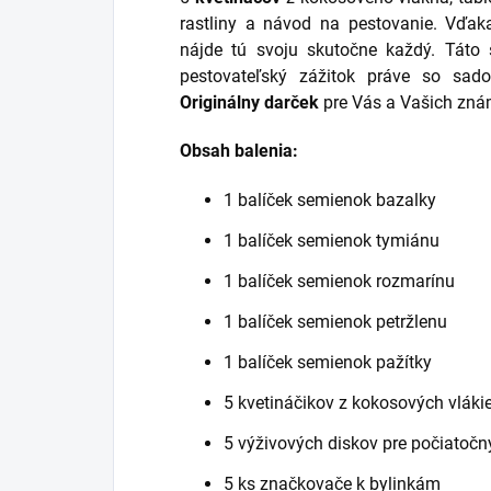
rastliny a návod na pestovanie. Vďaka
nájde tú svoju skutočne každý. Tát
pestovateľský zážitok práve so sa
Originálny darček
pre Vás a Vašich zná
Obsah balenia:
1 balíček semienok bazalky
1 balíček semienok tymiánu
1 balíček semienok rozmarínu
1 balíček semienok petržlenu
1 balíček semienok pažítky
5 kvetináčikov z kokosových vláki
5 výživových diskov pre počiatočný 
5 ks značkovače k bylinkám