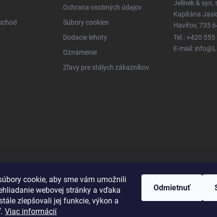
Jelínek & syn, s
Ochrana osobných údajov
Kapitána Jas
obchod
Súbory cookies
Havířov, 735 6
Dodacie lehoty
Tel.: +420 555
E-mail: info@
Oznámenie
Zľavy pre stálych zákazníkov
úbory cookie, aby sme vám umožnili
Odmietnuť
ehliadanie webovej stránky a vďaka
tále zlepšovali jej funkcie, výkon a
ť.
Viac informácií