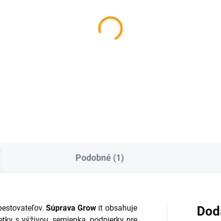
Podobné (1)
pestovateľov.
Súprava Grow
it obsahuje
Dod
tky s výživou, semienka, podpierky pre