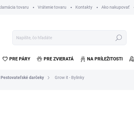
klamácia tovaru
Vrátenie tovaru
Kontakty
Ako nakupovať
Hľadať
PRE PÁRY
PRE ZVIERATÁ
NA PRÍLEŽITOSTI
Pestovateľské darčeky
Grow it - Bylinky
otenia
€14,66
€11,92 bez DPH
Jednotková
SKLADOM