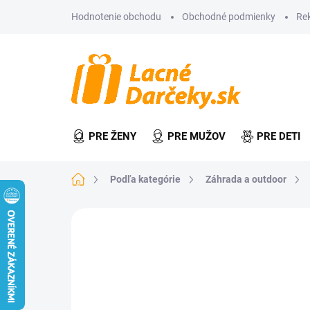
Prejsť
Hodnotenie obchodu
Obchodné podmienky
Re
na
obsah
PRE ŽENY
PRE MUŽOV
PRE DETI
Domov
Podľa kategórie
Záhrada a outdoor
Neohodnotené
Podrobnosti hodn