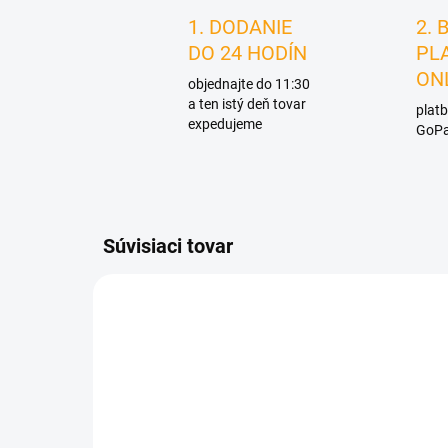
1. DODANIE
2. 
DO 24 HODÍN
PL
ON
objednajte do 11:30
a ten istý deň tovar
platb
expedujeme
GoPa
Súvisiaci tovar
D4346