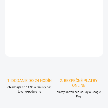
DORUČIŤ DO:
10.8.2026
MOŽNOSTI
DORUČENIA
−
+
Pridať do košíka
DETAILNÉ INFORMÁCIE
STRÁŽIŤ
1. DODANIE DO 24 HODÍN
2. BEZPEČNÉ PLATBY
ONLINE
objednajte do 11:30 a ten istý deň
tovar expedujeme
platby kartou cez GoPay a Google
Pay