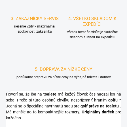
3. ZAKAZNÍCKY SERVIS
4. VŠETKO SKLADOM K
EXPEDÍCII
riešenie vždy k maximálnej
spokojnosti zákazníka
všetok tovar čo vidíte je skutočne
skladom a ihneď na expedíciu
5. DOPRAVA ZA NÍZKE CENY
ponúkame prepravu za nízke ceny na výdajné miesta i domov
Hovorí sa, že iba na
toalete
má každý človek čas naozaj len na
seba. Prečo si túto osobnú chvíľku nespríjemniť hraním
golfu
?
Jedná sa o špeciálne navrhnutú sadu pre
golf práve na toaletu
.
Má menšie ao to kompaktnejšie rozmery.
Originálny darček
pre
každého.