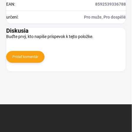
EAN
:
8592539336788
určení
:
Pro muže, Pro dospělé
Diskusia
Buďte prvý, kto napíše príspevok k tejto položke.
Pridať komentár
Z
á
p
ä