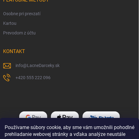
Osobne pri prevzatí
Kartou
Prevodom z účtu
KONTAKT
info
@
LacneDarceky.sk
+420 555 222 096
Používame súbory cookie, aby sme vám umožnili pohodlné
prehliadanie webovej stránky a vďaka analýze neustále