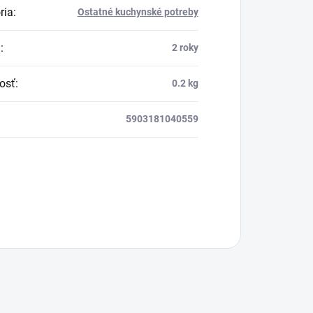
ria
:
Ostatné kuchynské potreby
a
:
2 roky
osť
:
0.2 kg
5903181040559