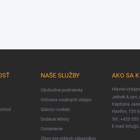
OSŤ
NAŠE SLUŽBY
AKO SA 
Hlavné výdajn
Obchodné podmienky
Jelínek & syn, s
Ochrana osobných údajov
Kapitána Jas
obchod
Súbory cookies
Havířov, 735 6
Dodacie lehoty
Tel.: +420 555
E-mail: info@
Oznámenie
Zľavy pre stálych zákazníkov