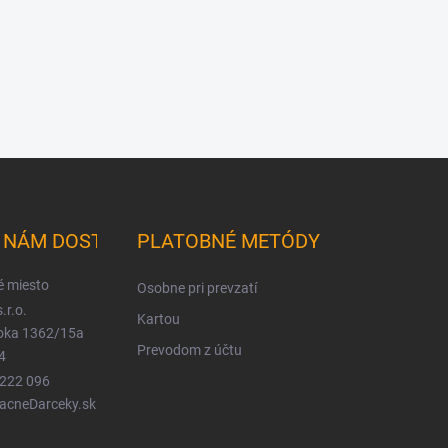
K NÁM DOSTANETE
PLATOBNÉ METÓDY
é miesto
Osobne pri prevzatí
.r.o.
Kartou
ioka 1362/15a
Prevodom z účtu
4
 222 096
LacneDarceky.sk