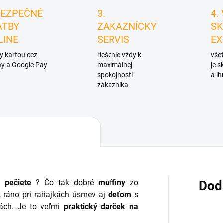
BEZPEČNÉ
3.
4.
ATBY
ZAKAZNÍCKY
SK
LINE
SERVIS
EX
y kartou cez
riešenie vždy k
všet
y a Google Pay
maximálnej
je 
spokojnosti
a ih
zákazníka
aj
pečiete
? Čo tak dobré
muffiny
zo
Dod
e ráno pri raňajkách úsmev aj
deťom
s
ách. Je to veľmi
praktický darček
na