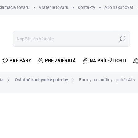
klamácia tovaru
Vrátenie tovaru
Kontakty
Ako nakupovať
Hľadať
PRE PÁRY
PRE ZVIERATÁ
NA PRÍLEŽITOSTI
ňa
Ostatné kuchynské potreby
Formy na muffiny - pohár 4ks
otenia
€6,01
€4,89 bez DPH
Jednotková
VYPREDANÉ