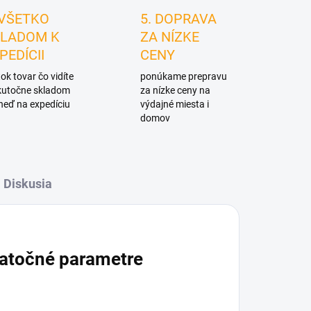
 VŠETKO
5. DOPRAVA
LADOM K
ZA NÍZKE
PEDÍCII
CENY
ok tovar čo vidíte
ponúkame prepravu
skutočne skladom
za nízke ceny na
neď na expedíciu
výdajné miesta i
domov
Diskusia
atočné parametre