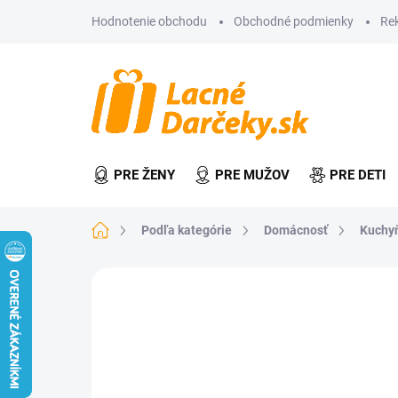
Prejsť
Hodnotenie obchodu
Obchodné podmienky
Re
na
obsah
PRE ŽENY
PRE MUŽOV
PRE DETI
Domov
Podľa kategórie
Domácnosť
Kuchy
Neohodnotené
Podrobnosti hodn