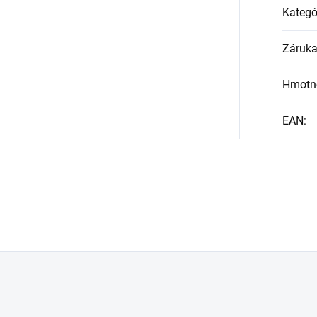
Kategó
Záruk
Hmotn
EAN
: