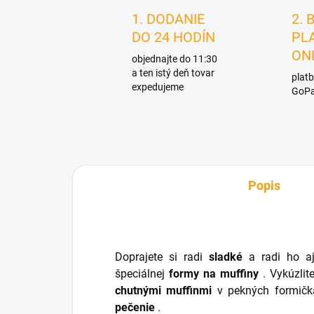
1. DODANIE
2. 
DO 24 HODÍN
PL
ON
objednajte do 11:30
a ten istý deň tovar
platb
expedujeme
GoPa
Popis
Doprajete si radi
sladké
a radi ho 
špeciálnej
formy na muffiny
. Vykúzlit
chutnými muffinmi
v pekných formičk
pečenie
.