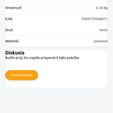
Hmotnosť
:
0.35 kg
EAN
:
5900779946071
Druh
:
terče
Materiál
:
plastové
Diskusia
Buďte prvý, kto napíše príspevok k tejto položke.
Pridať komentár