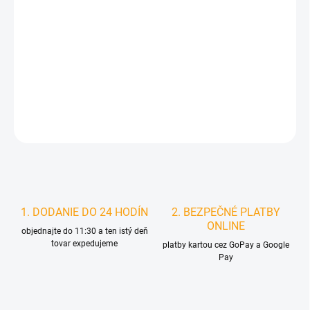
MOŽNOSTI
DORUČENIA
−
+
Pridať do košíka
DETAILNÉ INFORMÁCIE
STRÁŽIŤ
1. DODANIE DO 24 HODÍN
2. BEZPEČNÉ PLATBY
ONLINE
objednajte do 11:30 a ten istý deň
tovar expedujeme
platby kartou cez GoPay a Google
Pay