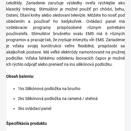
celulitídy. Zariadenie zaručuje výsledky oveľa rýchlejšie ako
klasický tréning. Stimulátor je možné použiť pri chôdzi, behu,
čistení, čítaní knihy alebo sledovaní televízie. Môžete ho nosiť pod
oblečením a používať ho kedykoľvek. Ovládací panel má
vzdelávacie programy prispôsobené rôznym potrebám
používateľa. Stimulátor brušného svalu EMS má 6 rôznych
programov a pracuje tak, že zvyšuje intenzitu vĺn EMS. Zariadenie
je vďaka svojej konštrukcii veľmi flexibilné, prispôsobí sa
akejkoľvek postave. Má veľké elektródy namontované na pružnej
podložke. Vďaka ľahkému oddeleniu lisovacích čapov je možné
ich rýchlo odpojiť alebo preniesť na inú silikónovú podložku.
Obsah balenia:
1ks Silikónová podložka na brucho
2ks Silikónová podložka na ramená / stehná
3ks ovládací panel
Špecifikácia produktu