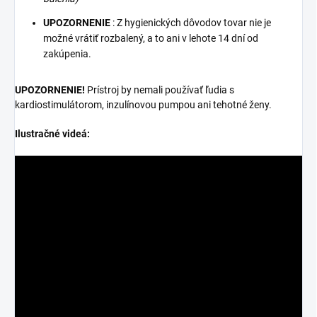
UPOZORNENIE
: Z hygienických dôvodov tovar nie je
možné vrátiť rozbalený, a to ani v lehote 14 dní od
zakúpenia.
UPOZORNENIE!
Prístroj by nemali používať ľudia s
kardiostimulátorom, inzulínovou pumpou ani tehotné ženy.
Ilustračné videá: