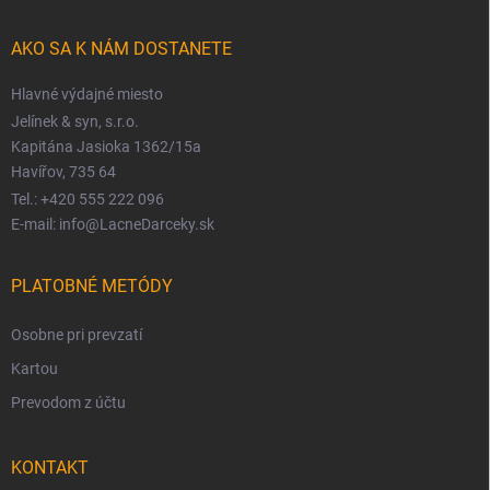
AKO SA K NÁM DOSTANETE
Hlavné výdajné miesto
Jelínek & syn, s.r.o.
Kapitána Jasioka 1362/15a
Havířov, 735 64
Tel.: +420 555 222 096
E-mail: info@LacneDarceky.sk
PLATOBNÉ METÓDY
Osobne pri prevzatí
Kartou
Prevodom z účtu
KONTAKT