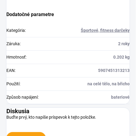
Dodatočné parametre
Kategória
:
Športové, fitness darčeky
Záruka
:
2 roky
Hmotnosť
:
0.202 kg
EAN
:
5907451313213
Použití
:
na celé tělo, na břicho
Způsob napájení
:
bateriové
Diskusia
Buďte prvý, kto napíše príspevok k tejto položke.