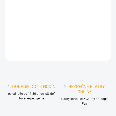
DORUČIŤ DO:
11.8.2026
MOŽNOSTI
DORUČENIA
−
+
Pridať do košíka
DETAILNÉ INFORMÁCIE
STRÁŽIŤ
1. DODANIE DO 24 HODÍN
2. BEZPEČNÉ PLATBY
ONLINE
objednajte do 11:30 a ten istý deň
tovar expedujeme
platby kartou cez GoPay a Google
Pay