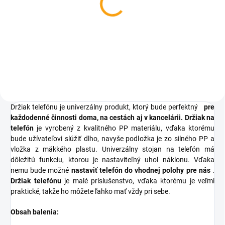
Čokoládový Tablet 80g
€4,63
Do košíka
Držiak telefónu je univerzálny produkt, ktorý bude perfektný
pre
každodenné činnosti doma, na cestách aj v kancelárii.
Držiak na
telefón
je vyrobený z kvalitného PP materiálu, vďaka ktorému
bude užívateľovi slúžiť dlho, navyše podložka je zo silného PP a
vložka z mäkkého plastu.
Univerzálny stojan na telefón má
dôležitú funkciu, ktorou je nastaviteľný uhol náklonu.
Vďaka
nemu bude možné
nastaviť telefón do vhodnej polohy pre nás
.
Držiak telefónu
je malé príslušenstvo, vďaka ktorému je veľmi
praktické, takže ho môžete ľahko mať vždy pri sebe.
Obsah balenia: