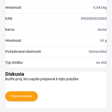
Hmotnosť
:
0.043 kg
EAN
:
5902802922069
barva
:
černé
Hmotnost
:
43 g
Požadované vlastnosti
:
Univerzální
Typ držáku
:
na stůl
Diskusia
Buďte prvý, kto napíše príspevok k tejto položke.
Pridať komentár