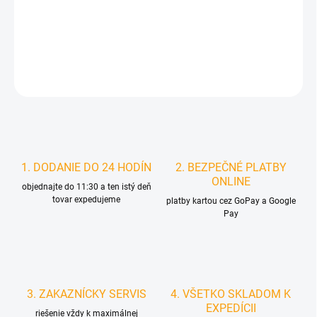
MOŽNOSTI
DORUČENIA
DETAILNÉ INFORMÁCIE
STRÁŽIŤ
1. DODANIE DO 24 HODÍN
2. BEZPEČNÉ PLATBY
ONLINE
objednajte do 11:30 a ten istý deň
tovar expedujeme
platby kartou cez GoPay a Google
Pay
3. ZAKAZNÍCKY SERVIS
4. VŠETKO SKLADOM K
EXPEDÍCII
riešenie vždy k maximálnej