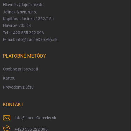
Hlavné výdajné miesto
Jelínek & syn, s.r.o.
Kapitána Jasioka 1362/15a
Havířov, 735 64
Tel.: +420 555 222 096
E-mail: info@LacneDarceky.sk
PLATOBNÉ METÓDY
Osobne pri prevzatí
Kartou
Prevodom z účtu
KONTAKT
info
@
LacneDarceky.sk
+420 555 222 096