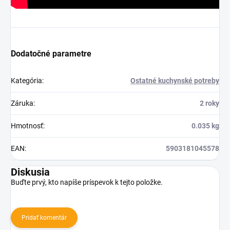
Dodatočné parametre
Kategória
:
Ostatné kuchynské potreby
Záruka
:
2 roky
Hmotnosť
:
0.035 kg
EAN
:
5903181045578
Diskusia
Buďte prvý, kto napíše príspevok k tejto položke.
Pridať komentár