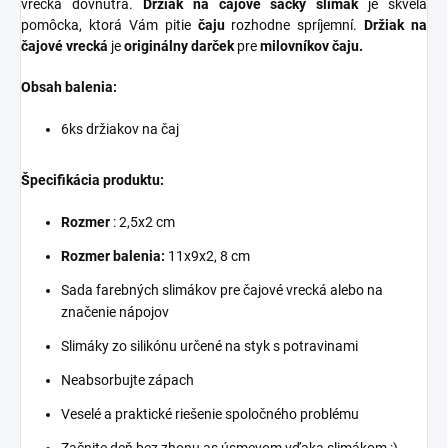
vrecka dovnútra.
Držiak na čajové sáčky slimák
je skvelá
pomôcka, ktorá Vám pitie
čaju
rozhodne spríjemní.
Držiak na
čajové vrecká
je
originálny darček
pre
milovníkov čaju.
Obsah balenia:
6ks držiakov na čaj
Špecifikácia produktu:
Rozmer
: 2,5x2 cm
Rozmer balenia:
11x9x2, 8 cm
Sada farebných slimákov pre čajové vrecká alebo na
značenie nápojov
Slimáky zo silikónu určené na styk s potravinami
Neabsorbujte zápach
Veselé a praktické riešenie spoločného problému
Začnite deň bez zhonu as úsmevom vďaka slimákom :)