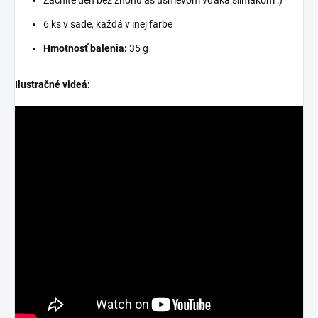
6 ks v sade, každá v inej farbe
Hmotnosť balenia:
35 g
Ilustračné videá: