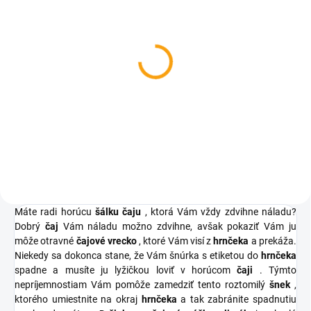
SKLADOM
Darčekový hrnček v
krabičke - maminke
€7,24
Do košíka
Máte radi horúcu
šálku čaju
, ktorá Vám vždy zdvihne náladu?
Dobrý
čaj
Vám náladu možno zdvihne, avšak pokaziť Vám ju
môže otravné
čajové vrecko
, ktoré Vám visí z
hrnčeka
a prekáža.
Niekedy sa dokonca stane, že Vám šnúrka s etiketou do
hrnčeka
spadne a musíte ju lyžičkou loviť v horúcom
čaji
. Týmto
nepríjemnostiam Vám pomôže zamedziť tento roztomilý
šnek
,
ktorého umiestnite na okraj
hrnčeka
a tak zabránite spadnutiu