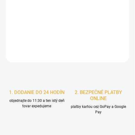
MOŽNOSTI
DORUČENIA
−
+
Pridať do košíka
DETAILNÉ INFORMÁCIE
STRÁŽIŤ
1. DODANIE DO 24 HODÍN
2. BEZPEČNÉ PLATBY
ONLINE
objednajte do 11:30 a ten istý deň
tovar expedujeme
platby kartou cez GoPay a Google
Pay