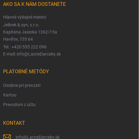
AKO SA K NÁM DOSTANETE
Hlavné výdajné miesto
Jelínek & syn, s.r.o.
Kapitána Jasioka 1362/15a
Havířov, 735 64
Tel.: +420 555 222 096
E-mail: info@LacneDarceky.sk
PLATOBNÉ METÓDY
Osobne pri prevzatí
Kartou
Prevodom z účtu
KONTAKT
info
@
LacneDarceky.sk