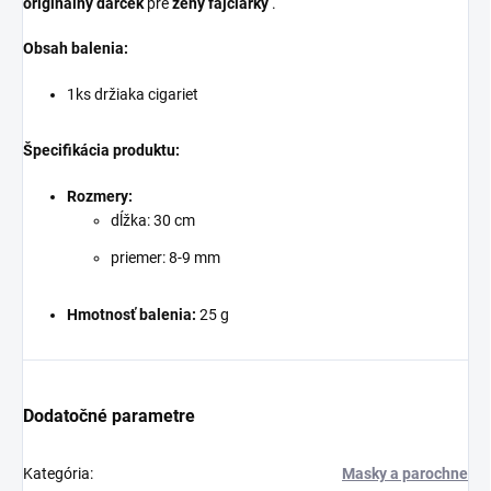
originálny darček
pre
ženy fajčiarky
.
Obsah balenia:
1ks držiaka cigariet
Špecifikácia produktu:
Rozmery:
dĺžka: 30 cm
priemer: 8-9 mm
Hmotnosť balenia:
25 g
Dodatočné parametre
Kategória
:
Masky a parochne