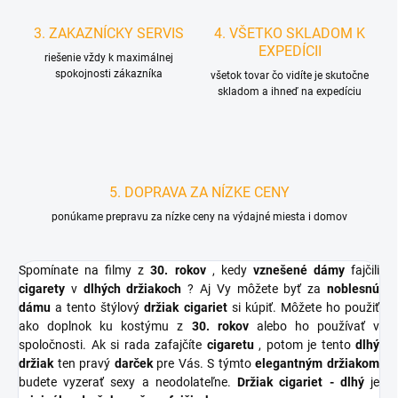
3. ZAKAZNÍCKY SERVIS
4. VŠETKO SKLADOM K
EXPEDÍCII
riešenie vždy k maximálnej
spokojnosti zákazníka
všetok tovar čo vidíte je skutočne
skladom a ihneď na expedíciu
5. DOPRAVA ZA NÍZKE CENY
ponúkame prepravu za nízke ceny na výdajné miesta i domov
Spomínate na filmy z
30. rokov
, kedy
vznešené dámy
fajčili
cigarety
v
dlhých držiakoch
? Aj Vy môžete byť za
noblesnú
dámu
a tento štýlový
držiak cigariet
si kúpiť. Môžete ho použiť
ako doplnok ku kostýmu z
30. rokov
alebo ho používať v
spoločnosti. Ak si rada zafajčíte
cigaretu
, potom je tento
dlhý
držiak
ten pravý
darček
pre Vás. S týmto
elegantným držiakom
budete vyzerať sexy a neodolateľne.
Držiak cigariet - dlhý
je