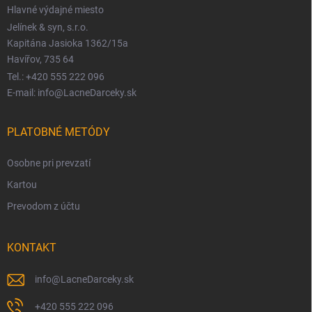
Hlavné výdajné miesto
Jelínek & syn, s.r.o.
Kapitána Jasioka 1362/15a
Havířov, 735 64
Tel.: +420 555 222 096
E-mail: info@LacneDarceky.sk
PLATOBNÉ METÓDY
Osobne pri prevzatí
Kartou
Prevodom z účtu
KONTAKT
info
@
LacneDarceky.sk
+420 555 222 096