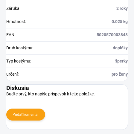
Záruka
:
2 roky
Hmotnosť
:
0.025 kg
EAN
:
5020570003848
Druh kostýmu
:
doplňky
Typ kostýmu
:
šperky
určení
:
pro ženy
Diskusia
Buďte prvý, kto napíše príspevok k tejto položke.
Pridať komentár