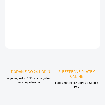
MOŽNOSTI
DORUČENIA
−
+
Pridať do košíka
DETAILNÉ INFORMÁCIE
STRÁŽIŤ
1. DODANIE DO 24 HODÍN
2. BEZPEČNÉ PLATBY
ONLINE
objednajte do 11:30 a ten istý deň
tovar expedujeme
platby kartou cez GoPay a Google
Pay