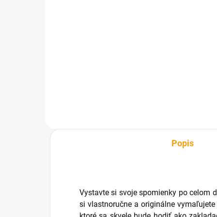
SKLADOM
3D lampa Zemeguľa
Bud
€17,16
€1
Do košíka
Popis
Vystavte si svoje spomienky po celom
si vlastnoručne a originálne vymaľujete
ktoré sa skvele bude hodiť ako zakladač