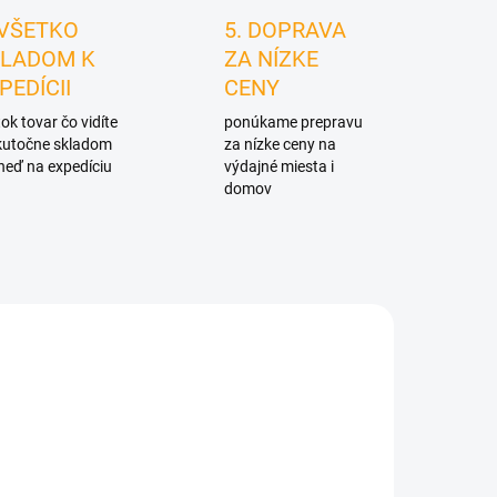
 VŠETKO
5. DOPRAVA
LADOM K
ZA NÍZKE
PEDÍCII
CENY
ok tovar čo vidíte
ponúkame prepravu
skutočne skladom
za nízke ceny na
neď na expedíciu
výdajné miesta i
domov