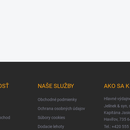
OSŤ
NAŠE SLUŽBY
AKO SA 
Hlavné výdajn
Obchodné podmienky
Jelínek & syn, s
Ochrana osobných údajov
Kapitána Jas
obchod
Súbory cookies
Havířov, 735 6
Dodacie lehoty
Tel.: +420 555