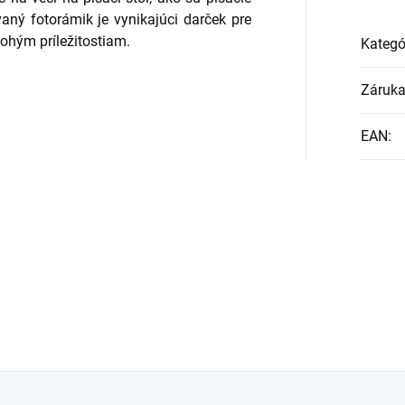
aný fotorámik je vynikajúci darček pre
nohým príležitostiam.
Kategó
Záruk
EAN
: