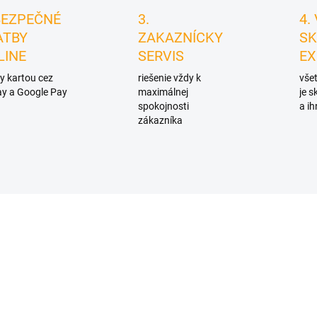
BEZPEČNÉ
3.
4.
ATBY
ZAKAZNÍCKY
SK
LINE
SERVIS
EX
y kartou cez
riešenie vždy k
všet
y a Google Pay
maximálnej
je 
spokojnosti
a ih
zákazníka
D0028