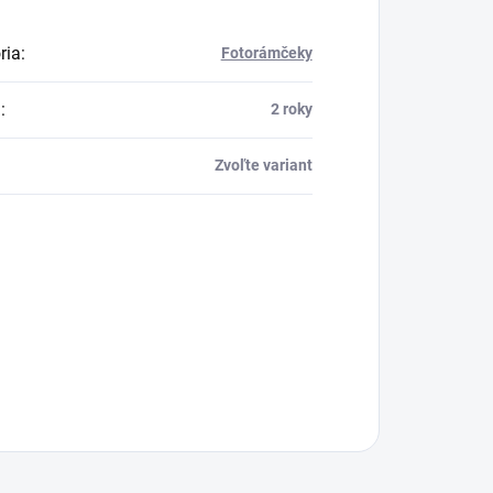
ria
:
Fotorámčeky
a
:
2 roky
Zvoľte variant