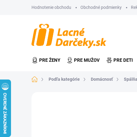
Prejsť
Hodnotenie obchodu
Obchodné podmienky
Re
na
obsah
PRE ŽENY
PRE MUŽOV
PRE DETI
Domov
Podľa kategórie
Domácnosť
Spálňa
Neohodnotené
Podrobnosti hodn