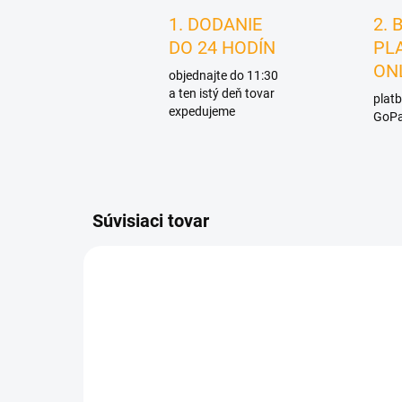
1. DODANIE
2. 
DO 24 HODÍN
PL
ON
objednajte do 11:30
a ten istý deň tovar
platb
expedujeme
GoPa
Súvisiaci tovar
D4886