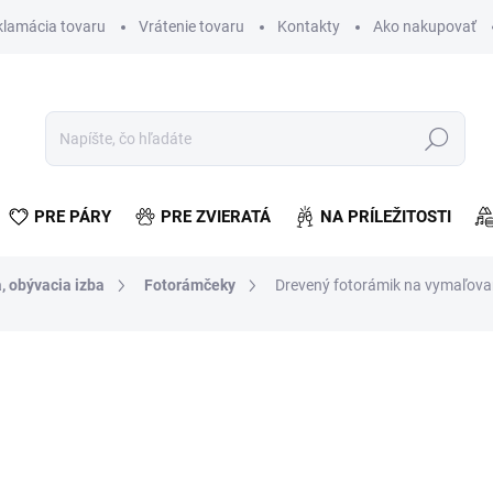
klamácia tovaru
Vrátenie tovaru
Kontakty
Ako nakupovať
Hľadať
PRE PÁRY
PRE ZVIERATÁ
NA PRÍLEŽITOSTI
, obývacia izba
Fotorámčeky
Drevený fotorámik na vymaľova
otenia
od
€1,68
od
€1,37
bez DPH
Jednotková
ZVOĽTE VARIANT