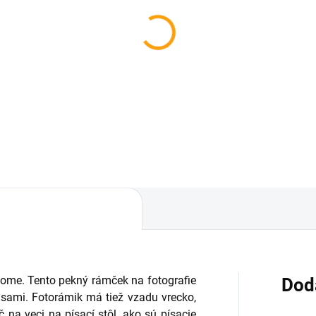
SKLADOM
ík s terčom - biely
7,99
Do košíka
 dome.
Tento pekný rámček na fotografie
Dod
 sami.
Fotorámik má tiež vzadu vrecko,
 na veci na písací stôl, ako sú písacie