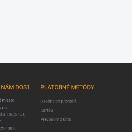
K NÁM DOSTANETE
PLATOBNÉ METÓDY
é miesto
Osobne pri prevzatí
.r.o.
Kartou
ioka 1362/15a
Prevodom z účtu
4
 222 096