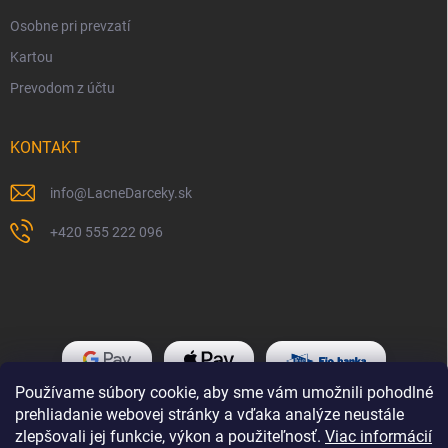
Osobne pri prevzatí
Kartou
Prevodom z účtu
KONTAKT
info
@
LacneDarceky.sk
+420 555 222 096
Používame súbory cookie, aby sme vám umožnili pohodlné
prehliadanie webovej stránky a vďaka analýze neustále
zlepšovali jej funkcie, výkon a použiteľnosť.
Viac informácií