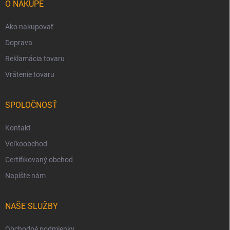
i
O NÁKUPE
e
Ako nakupovať
Doprava
Reklamácia tovaru
Vrátenie tovaru
SPOLOČNOSŤ
Kontakt
Veľkoobchod
Certifikovaný obchod
Napíšte nám
NAŠE SLUŽBY
Obchodné podmienky