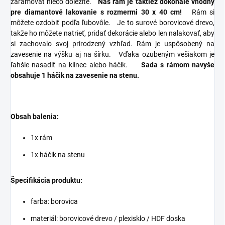
zarámovať niečo dôležité.
Náš rám je taktiež dokonale vhodný
pre diamantové lakovanie s rozmermi 30 x 40 cm!
Rám si
môžete ozdobiť podľa ľubovôle.
Je to surové borovicové drevo,
takže ho môžete natrieť, pridať dekorácie alebo len nalakovať, aby
si zachovalo svoj prirodzený vzhľad.
Rám je uspôsobený na
zavesenie na výšku aj na šírku.
Vďaka ozubeným vešiakom je
ľahšie nasadiť na klinec alebo háčik.
Sada s rámom navyše
obsahuje 1 háčik na zavesenie na stenu.
Obsah balenia:
1x rám
1x háčik na stenu
Špecifikácia produktu:
farba: borovica
materiál: borovicové drevo / plexisklo / HDF doska