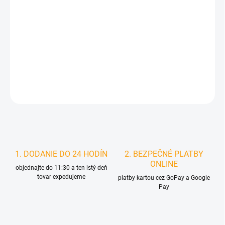
MOŽNOSTI
DORUČENIA
−
+
Pridať do košíka
DETAILNÉ INFORMÁCIE
STRÁŽIŤ
1. DODANIE DO 24 HODÍN
2. BEZPEČNÉ PLATBY
ONLINE
objednajte do 11:30 a ten istý deň
tovar expedujeme
platby kartou cez GoPay a Google
Pay