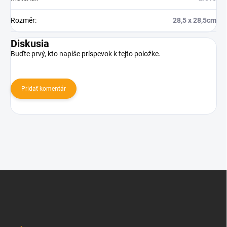
Rozměr
:
28,5 x 28,5cm
Diskusia
Buďte prvý, kto napíše príspevok k tejto položke.
Pridať komentár
Z
á
p
ä
t