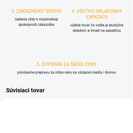
3. ZAKAZNÍCKY SERVIS
4. VŠETKO SKLADOM K
EXPEDÍCII
riešenie vždy k maximálnej
spokojnosti zákazníka
všetok tovar čo vidíte je skutočne
skladom a ihneď na expedíciu
5. DOPRAVA ZA NÍZKE CENY
ponúkame prepravu za nízke ceny na výdajné miesta i domov
Súvisiaci tovar
D4886
D0028