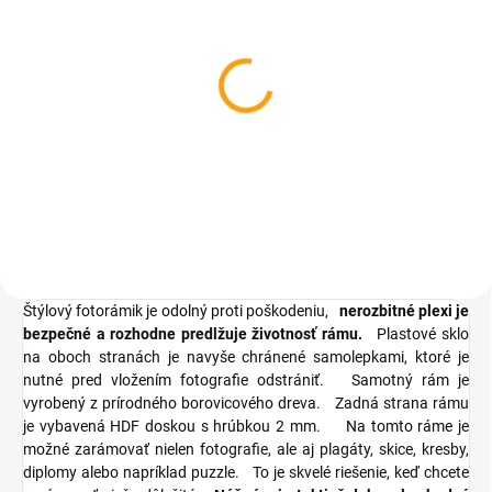
SKLADOM
SKLADOM
3D lampa Zemeguľa
Budík s terčom - biely
€17,12
€17,94
Do košíka
Do košíka
Štýlový fotorámik je odolný proti poškodeniu,
nerozbitné plexi je
bezpečné a rozhodne predlžuje životnosť rámu.
Plastové sklo
na oboch stranách je navyše chránené samolepkami, ktoré je
nutné pred vložením fotografie odstrániť.
Samotný rám je
vyrobený z prírodného borovicového dreva.
Zadná strana rámu
je vybavená HDF doskou s hrúbkou 2 mm.
Na tomto ráme je
možné zarámovať nielen fotografie, ale aj plagáty, skice, kresby,
diplomy alebo napríklad puzzle.
To je skvelé riešenie, keď chcete