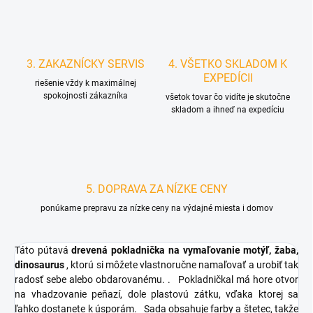
3. ZAKAZNÍCKY SERVIS
4. VŠETKO SKLADOM K
EXPEDÍCII
riešenie vždy k maximálnej
spokojnosti zákazníka
všetok tovar čo vidíte je skutočne
skladom a ihneď na expedíciu
5. DOPRAVA ZA NÍZKE CENY
ponúkame prepravu za nízke ceny na výdajné miesta i domov
Táto pútavá
drevená pokladnička na vymaľovanie
motýľ, žaba,
dinosaurus
, ktorú si môžete vlastnoručne namaľovať a urobiť tak
radosť sebe alebo obdarovanému. .
Pokladničkal má hore otvor
na vhadzovanie peňazí, dole plastovú zátku, vďaka ktorej sa
ľahko dostanete k úsporám.
Sada obsahuje farby a štetec, takže