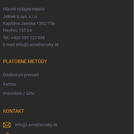
Hlavné výdajné miesto
Jelínek & syn, s.r.o.
Kapitána Jasioka 1362/15a
Havířov, 735 64
Tel.: +420 555 222 096
E-mail: info@LacneDarceky.sk
PLATOBNÉ METÓDY
Osobne pri prevzatí
Kartou
Prevodom z účtu
KONTAKT
info
@
LacneDarceky.sk