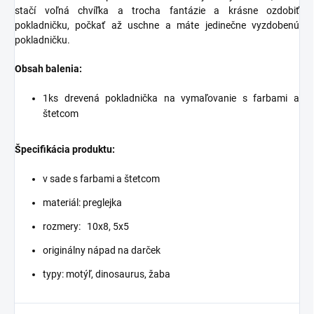
stačí voľná chvíľka a trocha fantázie a krásne ozdobiť
pokladničku, počkať až uschne a máte jedinečne vyzdobenú
pokladničku.
Obsah balenia:
1ks drevená pokladnička na vymaľovanie s farbami a
štetcom
Špecifikácia produktu:
v sade s farbami a štetcom
materiál: preglejka
rozmery:
10x8, 5x5
originálny nápad na darček
typy: motýľ, dinosaurus, žaba