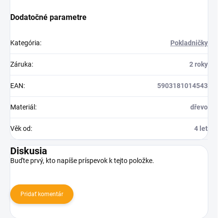
Dodatočné parametre
Kategória
:
Pokladničky
Záruka
:
2 roky
EAN
:
5903181014543
Materiál
:
dřevo
Věk od
:
4 let
Diskusia
Buďte prvý, kto napíše príspevok k tejto položke.
Pridať komentár