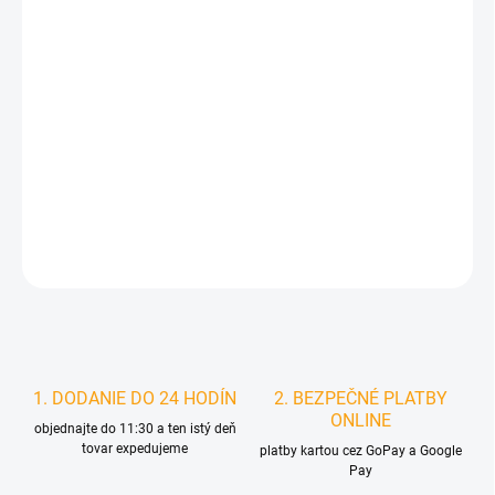
MÔŽEME DORUČIŤ DO:
11.8.2026
MOŽNOSTI DORUČENIA
−
+
Pridať do košíka
DETAILNÉ INFORMÁCIE
STRÁŽIŤ
1. DODANIE DO 24 HODÍN
2. BEZPEČNÉ PLATBY
ONLINE
objednajte do 11:30 a ten istý deň
tovar expedujeme
platby kartou cez GoPay a Google
Pay