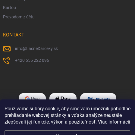
Kartou
Prevodom z účtu
KONTAKT
info
@
LacneDarceky.sk
+420 555 222 096
Používame súbory cookie, aby sme vám umožnili pohodlné
prehliadanie webovej stránky a vďaka analýze neustále
zlepšovali jej funkcie, výkon a použiteľnosť.
Viac informácií