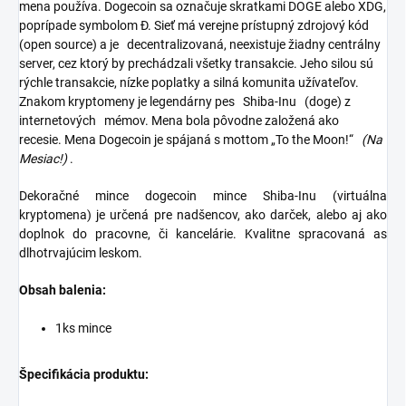
mena používa. Dogecoin sa označuje skratkami DOGE alebo XDG,
poprípade symbolom Ð. Sieť má verejne prístupný zdrojový kód
(open source) a je
decentralizovaná, neexistuje žiadny centrálny
server, cez ktorý by prechádzali všetky transakcie. Jeho silou sú
rýchle transakcie, nízke poplatky a silná komunita užívateľov.
Znakom kryptomeny je legendárny pes
Shiba-Inu
(doge) z
internetových
mémov. Mena bola pôvodne založená ako
recesie. Mena Dogecoin je spájaná s mottom „To the Moon!“
(Na
Mesiac!)
.
Dekoračné mince dogecoin mince Shiba-Inu (virtuálna
kryptomena) je určená pre nadšencov, ako darček, alebo aj ako
doplnok do pracovne, či kancelárie. Kvalitne spracovaná as
dlhotrvajúcim leskom.
Obsah balenia:
1ks mince
Špecifikácia produktu: