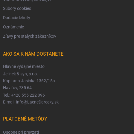
Súbory cookies
Dodacie lehoty
Oznámenie
Zľavy pre stálych zákazníkov
AKO SA K NÁM DOSTANETE
Hlavné výdajné miesto
Jelínek & syn, s.r.o.
Kapitána Jasioka 1362/15a
Havířov, 735 64
Tel.: +420 555 222 096
E-mail: info@LacneDarceky.sk
PLATOBNÉ METÓDY
Osobne pri prevzatí