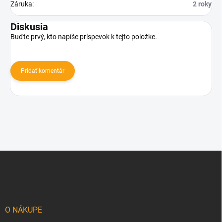
Záruka
:
2 roky
Diskusia
Buďte prvý, kto napíše príspevok k tejto položke.
Pridať komentár
Z
á
p
ä
t
i
O NÁKUPE
e