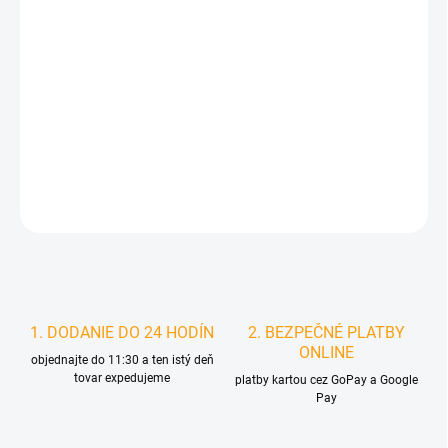
MÔŽEME DORUČIŤ DO:
ZVOĽTE VARIANT
MOŽNOSTI DORUČENIA
−
+
Pridať do košíka
DETAILNÉ INFORMÁCIE
STRÁŽIŤ
1. DODANIE DO 24 HODÍN
2. BEZPEČNÉ PLATBY
ONLINE
objednajte do 11:30 a ten istý deň
tovar expedujeme
platby kartou cez GoPay a Google
Pay