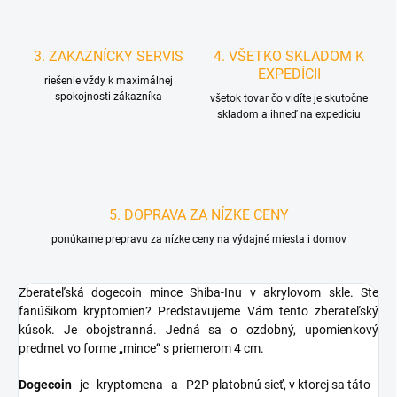
3. ZAKAZNÍCKY SERVIS
4. VŠETKO SKLADOM K
EXPEDÍCII
riešenie vždy k maximálnej
spokojnosti zákazníka
všetok tovar čo vidíte je skutočne
skladom a ihneď na expedíciu
5. DOPRAVA ZA NÍZKE CENY
ponúkame prepravu za nízke ceny na výdajné miesta i domov
Zberateľská dogecoin mince Shiba-Inu v akrylovom skle. Ste
fanúšikom kryptomien? Predstavujeme Vám tento zberateľský
kúsok. Je obojstranná. Jedná sa o ozdobný, upomienkový
predmet vo forme „mince“ s priemerom 4 cm.
Dogecoin
je
kryptomena
a
P2P platobnú sieť, v ktorej sa táto