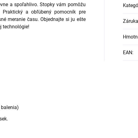
pevne a spoľahlivo. Stopky vám pomôžu
Kategó
. Praktický a obľúbený pomocník pre
sné meranie času. Objednajte si ju ešte
Záruk
j technológie!
Hmotn
EAN
:
 balenia)
sek.