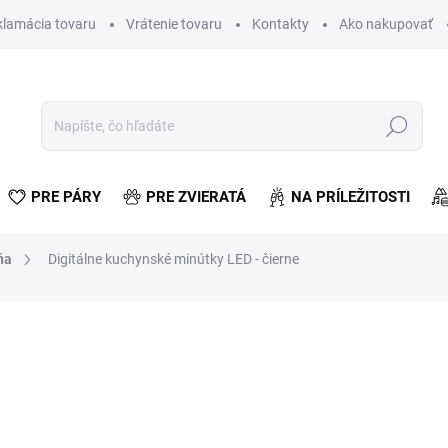
klamácia tovaru
Vrátenie tovaru
Kontakty
Ako nakupovať
Hľadať
PRE PÁRY
PRE ZVIERATÁ
NA PRÍLEŽITOSTI
ňa
Digitálne kuchynské minútky LED - čierne
enia
€5,45
€4,43 bez DPH
Jednotková
VYPREDANÉ