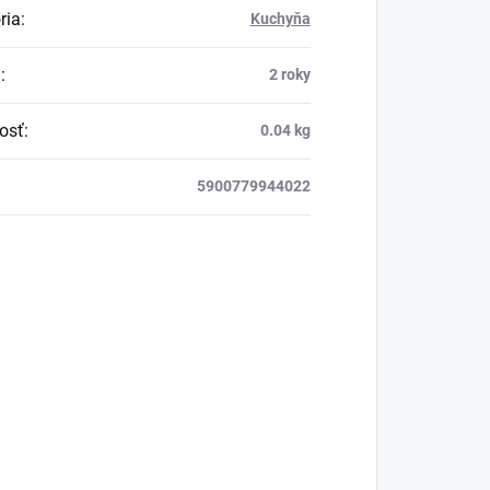
ria
:
Kuchyňa
a
:
2 roky
osť
:
0.04 kg
5900779944022