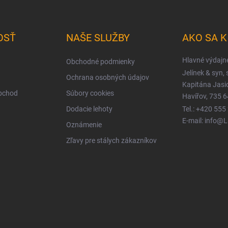
OSŤ
NAŠE SLUŽBY
AKO SA 
Hlavné výdajn
Obchodné podmienky
Jelínek & syn, s
Ochrana osobných údajov
Kapitána Jas
obchod
Súbory cookies
Havířov, 735 6
Dodacie lehoty
Tel.: +420 555
E-mail: info@
Oznámenie
Zľavy pre stálych zákazníkov