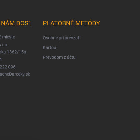
K NÁM DOSTANETE
PLATOBNÉ METÓDY
é miesto
Osobne pri prevzatí
.r.o.
Kartou
ioka 1362/15a
Prevodom z účtu
4
 222 096
LacneDarceky.sk