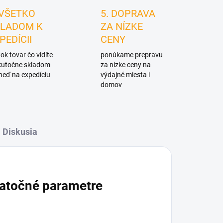
 VŠETKO
5. DOPRAVA
LADOM K
ZA NÍZKE
PEDÍCII
CENY
ok tovar čo vidíte
ponúkame prepravu
skutočne skladom
za nízke ceny na
neď na expedíciu
výdajné miesta i
domov
Diskusia
atočné parametre