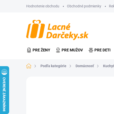
Prejsť
Hodnotenie obchodu
Obchodné podmienky
Re
na
obsah
PRE ŽENY
PRE MUŽOV
PRE DETI
Domov
Podľa kategórie
Domácnosť
Kuchy
1 hodnotenie
Podrobnosti hodnot