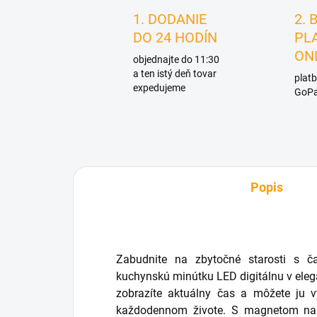
1. DODANIE
2. 
DO 24 HODÍN
PL
ON
objednajte do 11:30
a ten istý deň tovar
platb
expedujeme
GoPa
Popis
Zabudnite na zbytočné starosti s č
kuchynskú minútku LED digitálnu v eleg
zobrazíte aktuálny čas a môžete ju vy
každodennom živote. S magnetom na 