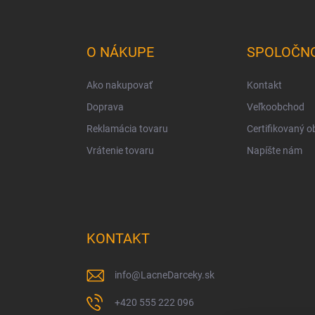
Z
á
p
ä
O NÁKUPE
SPOLOČN
t
i
Ako nakupovať
Kontakt
e
Doprava
Veľkoobchod
Reklamácia tovaru
Certifikovaný 
Vrátenie tovaru
Napíšte nám
KONTAKT
info
@
LacneDarceky.sk
+420 555 222 096