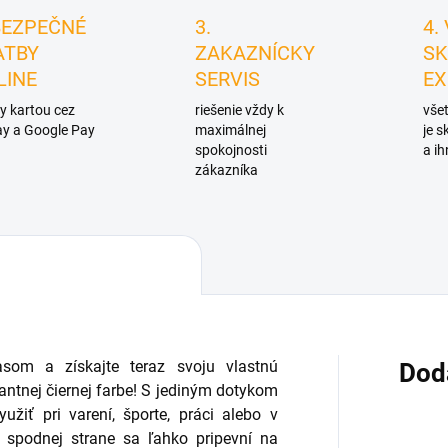
BEZPEČNÉ
3.
4.
ATBY
ZAKAZNÍCKY
SK
LINE
SERVIS
EX
y kartou cez
riešenie vždy k
všet
y a Google Pay
maximálnej
je 
spokojnosti
a ih
zákazníka
asom a získajte teraz svoju vlastnú
Dod
antnej čiernej farbe! S jediným dotykom
užiť pri varení, športe, práci alebo v
spodnej strane sa ľahko pripevní na