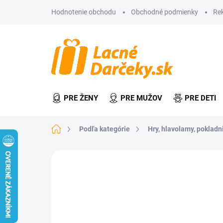
Prejsť
Hodnotenie obchodu
Obchodné podmienky
Re
na
obsah
PRE ŽENY
PRE MUŽOV
PRE DETI
Domov
Podľa kategórie
Hry, hlavolamy, pokladn
Neohodnotené
Podrobnosti hodn