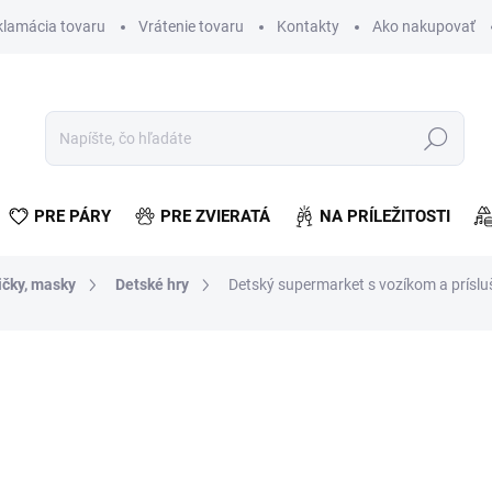
klamácia tovaru
Vrátenie tovaru
Kontakty
Ako nakupovať
Hľadať
PRE PÁRY
PRE ZVIERATÁ
NA PRÍLEŽITOSTI
ičky, masky
Detské hry
Detský supermarket s vozíkom a prísl
otenia
€29,99
€24,38 bez DPH
Jednotková
SKLADOM