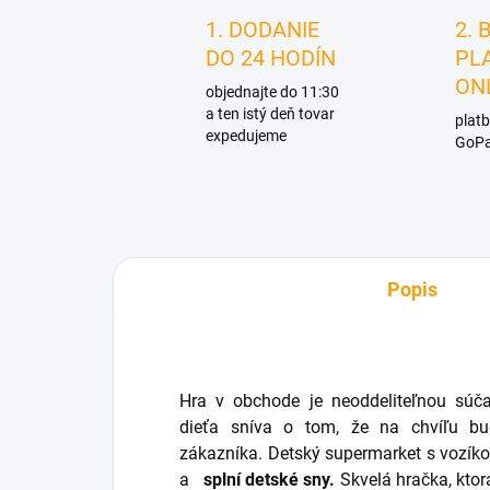
1. DODANIE
2. 
DO 24 HODÍN
PL
ON
objednajte do 11:30
a ten istý deň tovar
platb
expedujeme
GoPa
Popis
Hra v obchode je neoddeliteľnou súč
dieťa sníva o tom, že na chvíľu bu
zákazníka. Detský supermarket s vozík
a
splní detské sny.
Skvelá hračka, kto