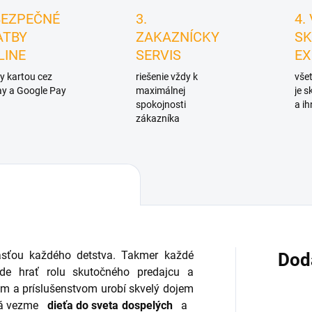
BEZPEČNÉ
3.
4.
ATBY
ZAKAZNÍCKY
SK
LINE
SERVIS
EX
y kartou cez
riešenie vždy k
všet
y a Google Pay
maximálnej
je 
spokojnosti
a ih
zákazníka
asťou každého detstva.
Takmer každé
Dod
de hrať rolu skutočného predajcu a
om a príslušenstvom
urobí skvelý dojem
rá vezme
dieťa do sveta dospelých
a