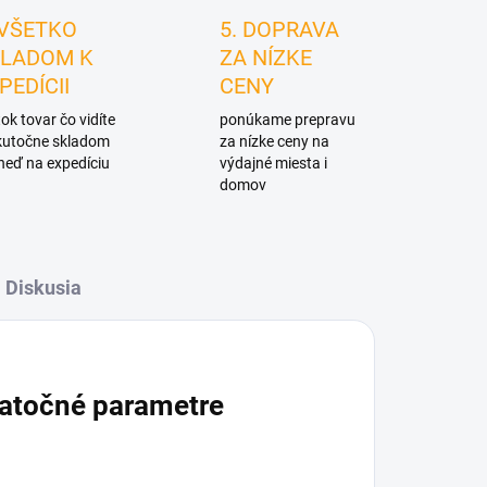
 VŠETKO
5. DOPRAVA
LADOM K
ZA NÍZKE
PEDÍCII
CENY
ok tovar čo vidíte
ponúkame prepravu
skutočne skladom
za nízke ceny na
neď na expedíciu
výdajné miesta i
domov
Diskusia
atočné parametre