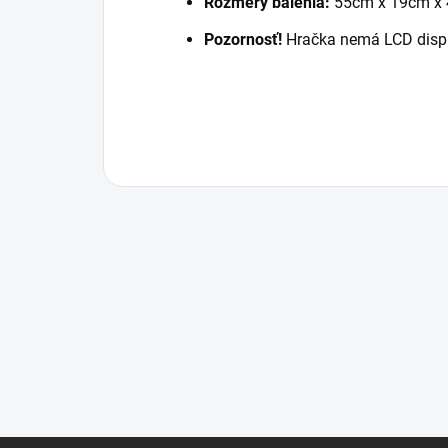
Rozmery balenia:
55cm x 19cm x
Pozornosť!
Hračka nemá LCD disple
Z