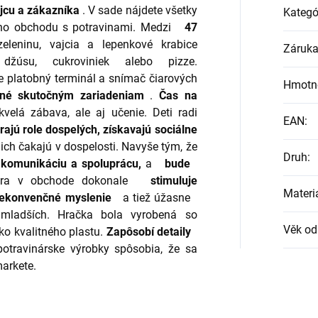
jcu a zákazníka
.
V sade nájdete všetky
Kategó
ho obchodu s potravinami.
Medzi
47
eleninu, vajcia a lepenkové krabice
Záruk
 džúsu, cukroviniek alebo pizze.
e platobný terminál a snímač čiarových
Hmotn
né skutočným zariadeniam
.
Čas na
kvelá zábava, ale aj učenie.
Deti radi
EAN
:
rajú role dospelých, získavajú sociálne
ich čakajú v dospelosti.
Navyše tým, že
Druh
:
 komunikáciu a spoluprácu,
a
bude
ra v obchode dokonale
stimuluje
Materi
 nekonvenčné myslenie
a tiež úžasne
ladších.
Hračka bola vyrobená so
Věk od
ko kvalitného plastu.
Zapôsobí detaily
potravinárske výrobky spôsobia, že sa
markete.