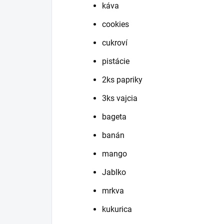
káva
cookies
cukroví
pistácie
2ks papriky
3ks vajcia
bageta
banán
mango
Jablko
mrkva
kukurica