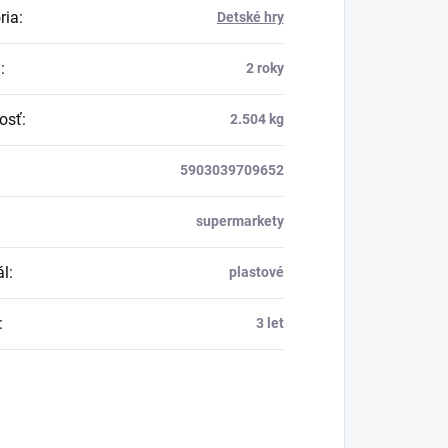
ria
:
Detské hry
a
:
2 roky
osť
:
2.504 kg
5903039709652
supermarkety
ál
:
plastové
:
3 let