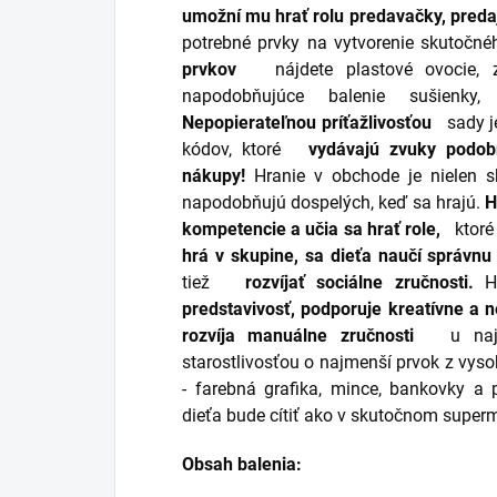
umožní mu hrať rolu predavačky, preda
potrebné prvky na vytvorenie skutočné
prvkov
nájdete plastové ovocie, z
napodobňujúce balenie sušienky,
Nepopierateľnou príťažlivosťou
sady j
kódov, ktoré
vydávajú zvuky podob
nákupy!
Hranie v obchode je nielen s
napodobňujú dospelých, keď sa hrajú.
H
kompetencie a učia sa hrať role,
ktoré 
hrá v skupine, sa dieťa naučí správnu
tiež
rozvíjať sociálne zručnosti.
H
predstavivosť, podporuje kreatívne a
rozvíja manuálne zručnosti
u najm
starostlivosťou o najmenší prvok z vyso
- farebná grafika, mince, bankovky a 
dieťa bude cítiť ako v skutočnom super
Obsah balenia: