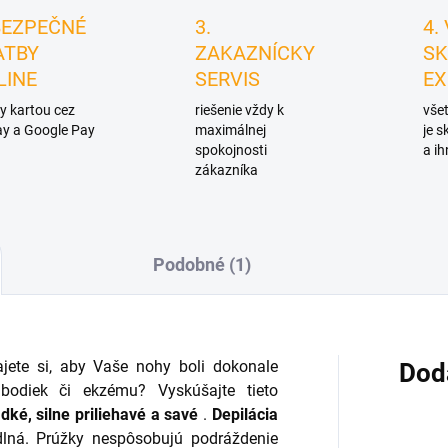
BEZPEČNÉ
3.
4.
ATBY
ZAKAZNÍCKY
SK
LINE
SERVIS
EX
y kartou cez
riešenie vždy k
všet
y a Google Pay
maximálnej
je 
spokojnosti
a ih
zákazníka
Podobné (1)
ajete si, aby Vaše nohy boli dokonale
Dod
 bodiek či ekzému? Vyskúšajte tieto
adké, silne priliehavé a savé
.
Depilácia
ná. Prúžky nespôsobujú podráždenie