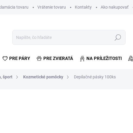
klamácia tovaru
Vrátenie tovaru
Kontakty
Ako nakupovať
Hľadať
PRE PÁRY
PRE ZVIERATÁ
NA PRÍLEŽITOSTI
, šport
Kozmetické pomôcky
Depilačné pásky 100ks
otenia
€1,88
€1,53 bez DPH
Jednotková
SKLADOM