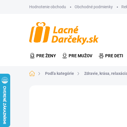
Prejsť
Hodnotenie obchodu
Obchodné podmienky
Re
na
obsah
PRE ŽENY
PRE MUŽOV
PRE DETI
Domov
Podľa kategórie
Zdravie, krása, relaxácia
Neohodnotené
Podrobnosti hodn