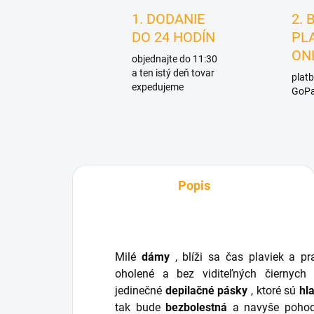
1. DODANIE
2. 
DO 24 HODÍN
PL
ON
objednajte do 11:30
a ten istý deň tovar
platb
expedujeme
GoPa
Popis
Milé
dámy
, blíži sa čas plaviek a pr
oholené a bez viditeľných čiernych
jedinečné
depilačné pásky
, ktoré sú
hl
tak bude
bezbolestná
a navyše pohodl