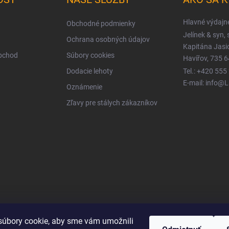
Hlavné výdajn
Obchodné podmienky
Jelínek & syn, s
Ochrana osobných údajov
Kapitána Jas
obchod
Súbory cookies
Havířov, 735 6
Dodacie lehoty
Tel.: +420 555
E-mail: info@
Oznámenie
Zľavy pre stálych zákazníkov
úbory cookie, aby sme vám umožnili