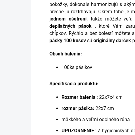
pokožky, dokonale harmonizujú s aký
presne ju roztrhávajú. Okrem toho je
jednom ošetrení,
takže môžete veľa u
depilačných pások
, ktoré Vám zaruč
chĺpkov. Rýchlo a bez bolestí môžete sk
pásky 100 kusov
sú
originálny darček
p
Obsah balenia:
100ks pásikov
Špecifikácia produktu:
Rozmer balenia
: 22x7x4 cm
rozmer pásika:
22x7 cm
mäkkého a veľmi odolného rúna
UPOZORNENIE
: Z hygienických dô