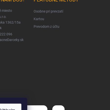
é miesto
Osobne pri prevzatí
.r.o.
Kartou
ioka 1362/15a
Prevodom z účtu
4
 222 096
LacneDarceky.sk