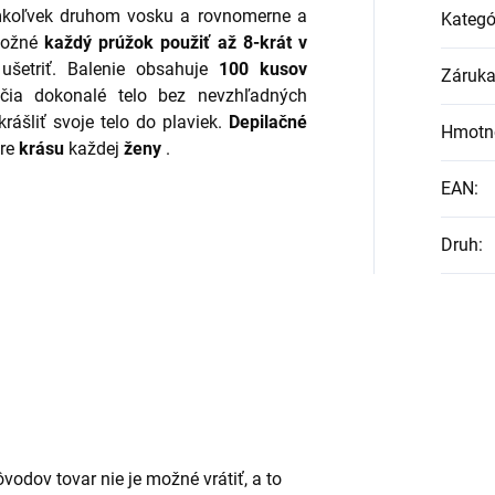
mkoľvek druhom vosku a rovnomerne a
Kategó
 možné
každý prúžok použiť až 8-krát v
šetriť. Balenie obsahuje
100 kusov
Záruk
ia dokonalé telo bez nevzhľadných
rášliť svoje telo do plaviek.
Depilačné
Hmotn
re
krásu
každej
ženy
.
EAN
:
Druh
:
vodov tovar nie je možné vrátiť, a to