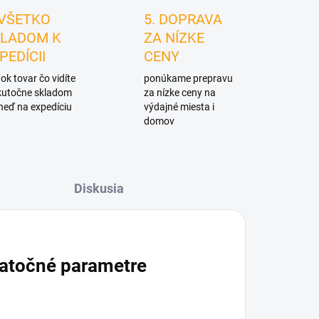
 VŠETKO
5. DOPRAVA
LADOM K
ZA NÍZKE
PEDÍCII
CENY
ok tovar čo vidíte
ponúkame prepravu
skutočne skladom
za nízke ceny na
neď na expedíciu
výdajné miesta i
domov
Diskusia
atočné parametre