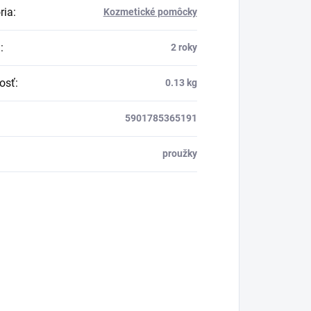
ria
:
Kozmetické pomôcky
a
:
2 roky
osť
:
0.13 kg
5901785365191
proužky