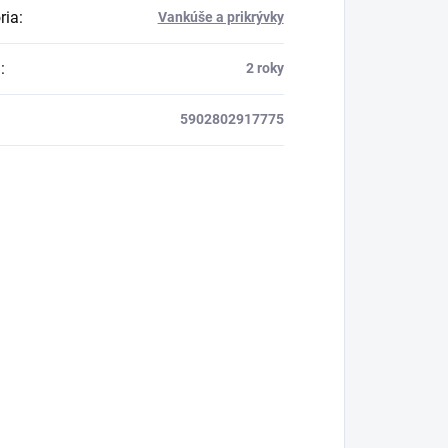
ria
:
Vankúše a prikrývky
a
:
2 roky
5902802917775