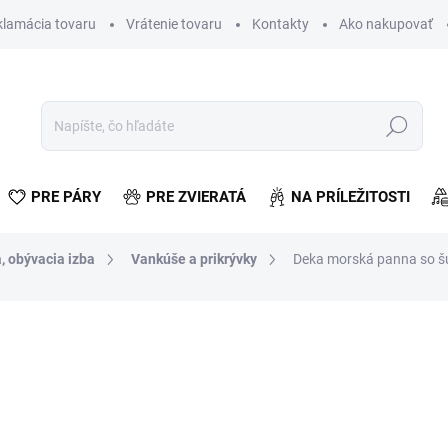
klamácia tovaru
Vrátenie tovaru
Kontakty
Ako nakupovať
Hľadať
PRE PÁRY
PRE ZVIERATÁ
NA PRÍLEŽITOSTI
, obývacia izba
Vankúše a prikrývky
Deka morská panna so š
otenia
€16,14
€13,12 bez DPH
Jednotková
SKLADOM