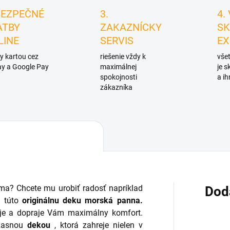
BEZPEČNÉ
3.
4.
ATBY
ZAKAZNÍCKY
SK
LINE
SERVIS
EX
y kartou cez
riešenie vždy k
všet
y a Google Pay
maximálnej
je 
spokojnosti
a ih
zákazníka
ima? Chcete mu urobiť radosť napríklad
Dod
 túto
originálnu deku morská panna.
je a dopraje Vám maximálny komfort.
úžasnou
dekou
, ktorá zahreje nielen v