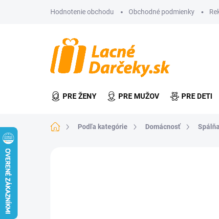
Prejsť
Hodnotenie obchodu
Obchodné podmienky
Re
na
obsah
PRE ŽENY
PRE MUŽOV
PRE DETI
Domov
Podľa kategórie
Domácnosť
Spálňa
Neohodnotené
Podrobnosti hodn