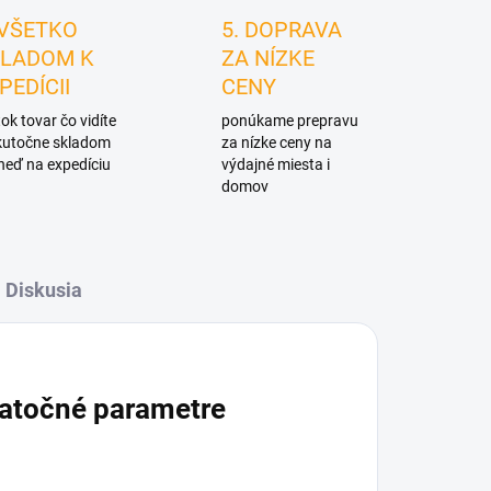
 VŠETKO
5. DOPRAVA
LADOM K
ZA NÍZKE
PEDÍCII
CENY
ok tovar čo vidíte
ponúkame prepravu
skutočne skladom
za nízke ceny na
neď na expedíciu
výdajné miesta i
domov
Diskusia
atočné parametre