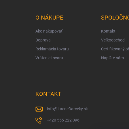
á
p
ä
O NÁKUPE
SPOLOČN
t
i
Ako nakupovať
Kontakt
e
Doprava
Veľkoobchod
Reklamácia tovaru
Certifikovaný 
Vrátenie tovaru
Napíšte nám
KONTAKT
info
@
LacneDarceky.sk
+420 555 222 096