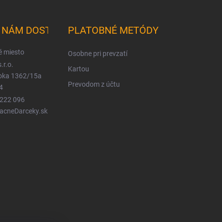
K NÁM DOSTANETE
PLATOBNÉ METÓDY
é miesto
Osobne pri prevzatí
.r.o.
Kartou
ioka 1362/15a
Prevodom z účtu
4
 222 096
LacneDarceky.sk