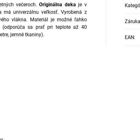
letných večeroch.
Originálna deka
je v
Kategó
ka má univerzálnu veľkosť.
Vyrobená z
vého vlákna. Materiál je možné ľahko
Záruk
ť (odporúča sa prať pri teplote až 40
tre, jemné tkaniny).
EAN
:
ov