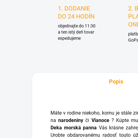
1. DODANIE
2. 
DO 24 HODÍN
PL
ON
objednajte do 11:30
a ten istý deň tovar
platb
expedujeme
GoPa
Popis
Máte v rodine niekoho, komu je stále z
na
narodeniny
či
Vianoce
? Kúpte mu
Deka morská panna
Vás krásne zahre
Urobte obdarovanému radosť touto 