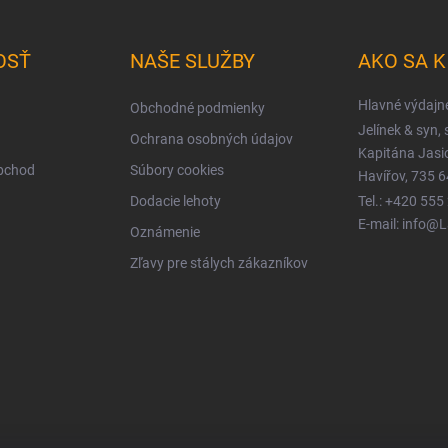
OSŤ
NAŠE SLUŽBY
AKO SA 
Hlavné výdajn
Obchodné podmienky
Jelínek & syn, s
Ochrana osobných údajov
Kapitána Jas
obchod
Súbory cookies
Havířov, 735 6
Dodacie lehoty
Tel.: +420 555
E-mail: info@
Oznámenie
Zľavy pre stálych zákazníkov