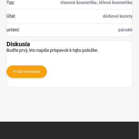
Typ
:
vlasová kosmetika, tělová kosmetika
Účel
:
dárkové kazety
určení
:
pánské
Diskusia
Buďte prvý, kto napíše príspevok k tejto položke.
Pridať komentár
Z
á
p