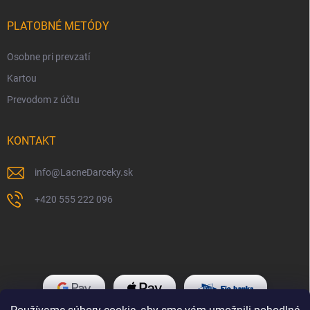
PLATOBNÉ METÓDY
Osobne pri prevzatí
Kartou
Prevodom z účtu
KONTAKT
info
@
LacneDarceky.sk
+420 555 222 096