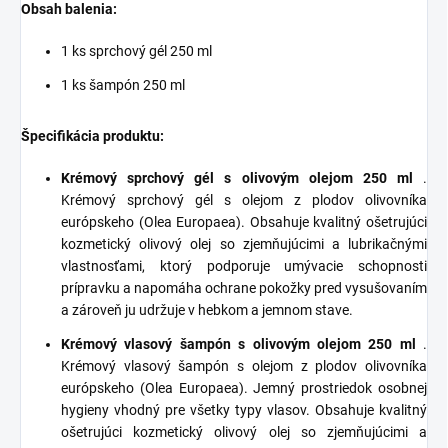
Obsah balenia:
1 ks sprchový gél 250 ml
1 ks šampón 250 ml
Špecifikácia produktu:
Krémový sprchový gél s olivovým olejom 250 ml
.
Krémový sprchový gél s olejom z plodov olivovníka
európskeho (Olea Europaea). Obsahuje kvalitný ošetrujúci
kozmetický olivový olej so zjemňujúcimi a lubrikačnými
vlastnosťami, ktorý podporuje umývacie schopnosti
prípravku a napomáha ochrane pokožky pred vysušovaním
a zároveň ju udržuje v hebkom a jemnom stave.
Krémový vlasový šampón s olivovým olejom 250 ml
.
Krémový vlasový šampón s olejom z plodov olivovníka
európskeho (Olea Europaea). Jemný prostriedok osobnej
hygieny vhodný pre všetky typy vlasov. Obsahuje kvalitný
ošetrujúci kozmetický olivový olej so zjemňujúcimi a