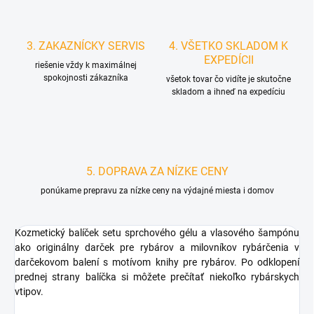
3. ZAKAZNÍCKY SERVIS
4. VŠETKO SKLADOM K
EXPEDÍCII
riešenie vždy k maximálnej
spokojnosti zákazníka
všetok tovar čo vidíte je skutočne
skladom a ihneď na expedíciu
5. DOPRAVA ZA NÍZKE CENY
ponúkame prepravu za nízke ceny na výdajné miesta i domov
Kozmetický balíček setu sprchového gélu a vlasového šampónu
ako originálny darček pre rybárov a milovníkov rybárčenia v
darčekovom balení s motívom knihy pre rybárov. Po odklopení
prednej strany balíčka si môžete prečítať niekoľko rybárskych
vtipov.