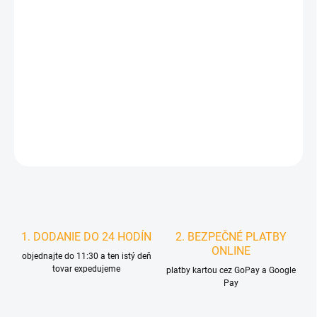
DORUČIŤ DO:
10.8.2026
MOŽNOSTI
DORUČENIA
−
+
Pridať do košíka
DETAILNÉ INFORMÁCIE
STRÁŽIŤ
1. DODANIE DO 24 HODÍN
2. BEZPEČNÉ PLATBY
ONLINE
objednajte do 11:30 a ten istý deň
tovar expedujeme
platby kartou cez GoPay a Google
Pay