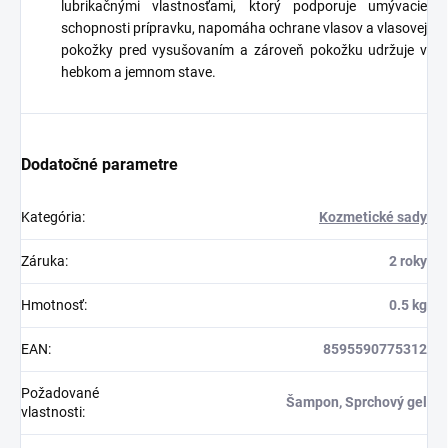
lubrikačnými vlastnosťami, ktorý podporuje umývacie
schopnosti prípravku, napomáha ochrane vlasov a vlasovej
pokožky pred vysušovaním a zároveň pokožku udržuje v
hebkom a jemnom stave.
Dodatočné parametre
Kategória
:
Kozmetické sady
Záruka
:
2 roky
Hmotnosť
:
0.5 kg
EAN
:
8595590775312
Požadované
Šampon, Sprchový gel
vlastnosti
: