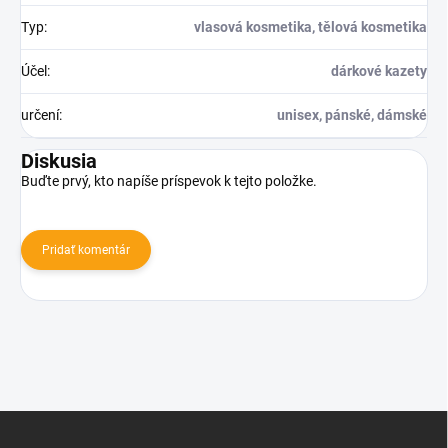
Typ
:
vlasová kosmetika, tělová kosmetika
Účel
:
dárkové kazety
určení
:
unisex, pánské, dámské
Diskusia
Buďte prvý, kto napíše príspevok k tejto položke.
Pridať komentár
Z
á