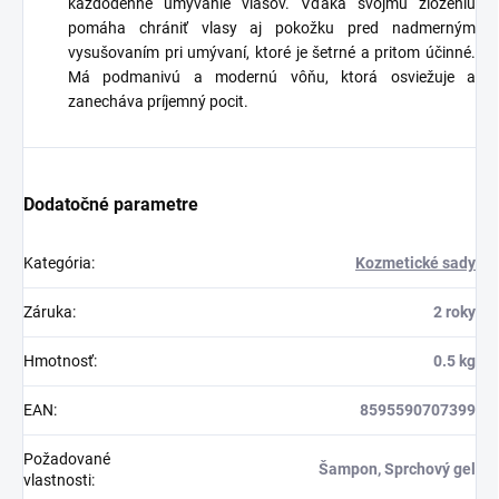
každodenné umývanie vlasov. Vďaka svojmu zloženiu
pomáha chrániť vlasy aj pokožku pred nadmerným
vysušovaním pri umývaní, ktoré je šetrné a pritom účinné.
Má podmanivú a modernú vôňu, ktorá osviežuje a
zanecháva príjemný pocit.
Dodatočné parametre
Kategória
:
Kozmetické sady
Záruka
:
2 roky
Hmotnosť
:
0.5 kg
EAN
:
8595590707399
Požadované
Šampon, Sprchový gel
vlastnosti
: