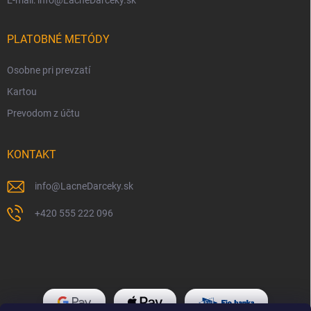
E-mail: info@LacneDarceky.sk
PLATOBNÉ METÓDY
Osobne pri prevzatí
Kartou
Prevodom z účtu
KONTAKT
info
@
LacneDarceky.sk
+420 555 222 096