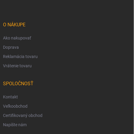
p
ä
t
i
O NÁKUPE
e
Ako nakupovať
Doprava
Reklamácia tovaru
Vrátenie tovaru
SPOLOČNOSŤ
Kontakt
Veľkoobchod
Certifikovaný obchod
Napíšte nám