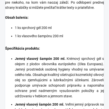
pre niekoho, na kom vám naozaj záleží. Po odklopení prednej
strany krabičky si môžete prečítať krátke texty o priateľstve.
Obsah balenia:
1 ks sprchový gél 200 ml
1 ks vlasového šampónu 200 ml
Špecifikácia produktu:
Jemný vlasový šampón 200 ml.
Krémový sprchový gél s
olejom z plodov olivovníka európskeho (Olea Europaea).
Jemný prostriedok osobnej hygieny vhodný na umývanie
celého tela. Obsahuje kvalitný ošetrujúci kozmetický olivový
olej so zjemňujúcimi a lubrikačnými účinkami. Zároveň
podporuje umývacie schopnosti prípravku a napomáha
ochrane pred nadmerným vysušovaním pokožky a jej
udržovaniu v hebkom a jemnom stave.
Jemný vlasový šampón 200 ml.
Veľmi jemný prípravok na