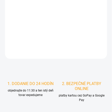
DORUČIŤ DO:
11.8.2026
MOŽNOSTI
DORUČENIA
−
+
Pridať do košíka
DETAILNÉ INFORMÁCIE
STRÁŽIŤ
1. DODANIE DO 24 HODÍN
2. BEZPEČNÉ PLATBY
ONLINE
objednajte do 11:30 a ten istý deň
tovar expedujeme
platby kartou cez GoPay a Google
Pay