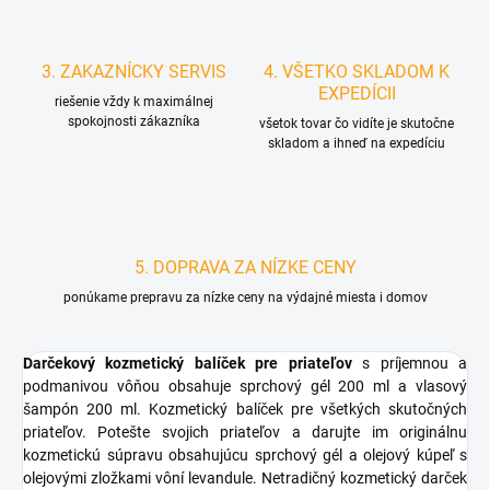
3. ZAKAZNÍCKY SERVIS
4. VŠETKO SKLADOM K
EXPEDÍCII
riešenie vždy k maximálnej
spokojnosti zákazníka
všetok tovar čo vidíte je skutočne
skladom a ihneď na expedíciu
5. DOPRAVA ZA NÍZKE CENY
ponúkame prepravu za nízke ceny na výdajné miesta i domov
Darčekový kozmetický balíček pre priateľov
s príjemnou a
podmanivou vôňou obsahuje sprchový gél 200 ml a vlasový
šampón 200 ml. Kozmetický balíček pre všetkých skutočných
priateľov. Potešte svojich priateľov a darujte im originálnu
kozmetickú súpravu obsahujúcu sprchový gél a olejový kúpeľ s
olejovými zložkami vôní levandule. Netradičný kozmetický darček