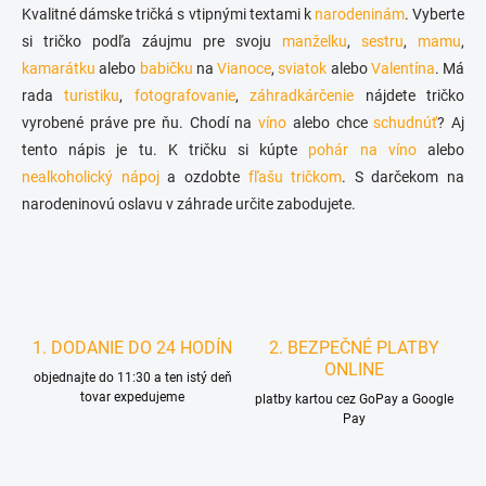
l
Kvalitné dámske tričká s vtipnými textami k
narodeninám
. Vyberte
á
si tričko podľa záujmu pre svoju
manželku
,
sestru
,
mamu
,
d
kamarátku
alebo
babičku
na
Vianoce
a
,
sviatok
alebo
Valentína
. Má
c
rada
turistiku
,
fotografovanie
,
záhradkárčenie
nájdete tričko
i
vyrobené práve pre ňu. Chodí na
víno
alebo chce
schudnúť
? Aj
e
tento nápis je tu. K tričku si kúpte
pohár na víno
alebo
p
r
nealkoholický nápoj
a ozdobte
fľašu tričkom
. S darčekom na
v
narodeninovú oslavu v záhrade určite zabodujete.
k
y
v
ý
p
i
s
1. DODANIE DO 24 HODÍN
2. BEZPEČNÉ PLATBY
u
ONLINE
objednajte do 11:30 a ten istý deň
tovar expedujeme
platby kartou cez GoPay a Google
Pay