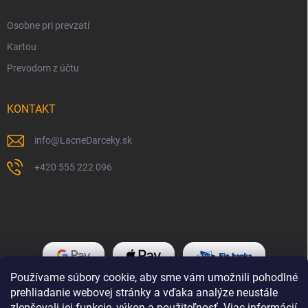
Osobne pri prevzatí
Kartou
Prevodom z účtu
KONTAKT
info
@
LacneDarceky.sk
+420 555 222 096
Používame súbory cookie, aby sme vám umožnili pohodlné
prehliadanie webovej stránky a vďaka analýze neustále
zlepšovali jej funkcie, výkon a použiteľnosť.
Viac informácií