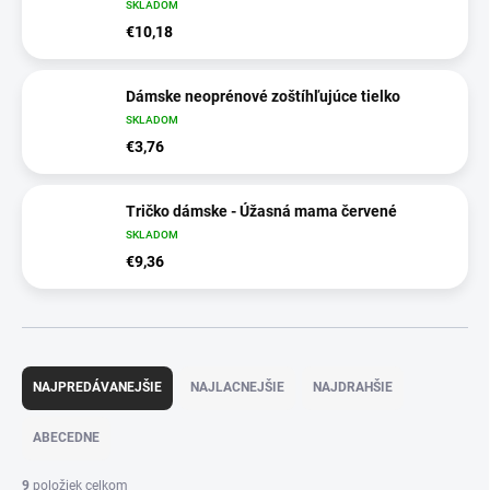
SKLADOM
€10,18
Dámske neoprénové zoštíhľujúce tielko
SKLADOM
€3,76
Tričko dámske - Úžasná mama červené
SKLADOM
€9,36
R
a
NAJPREDÁVANEJŠIE
NAJLACNEJŠIE
NAJDRAHŠIE
d
e
ABECEDNE
n
i
9
položiek celkom