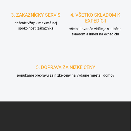
3. ZAKAZNÍCKY SERVIS
4. VŠETKO SKLADOM K
EXPEDÍCII
riešenie vždy k maximálnej
spokojnosti zákazníka
všetok tovar čo vidíte je skutočne
skladom a ihneď na expedíciu
5. DOPRAVA ZA NÍZKE CENY
ponúkame prepravu za nízke ceny na výdajné miesta i domov
Z
á
p
ä
t