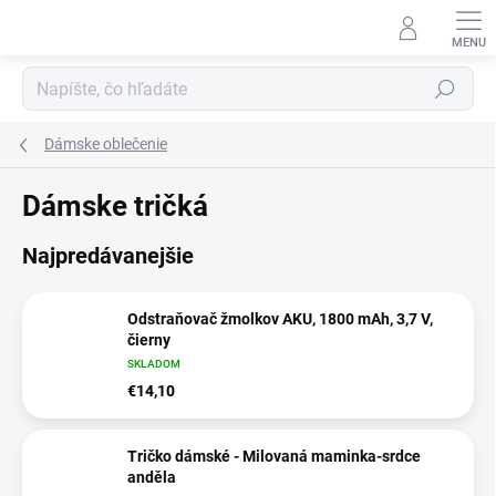
Prejsť
na
obsah
Hľadať
Dámske oblečenie
Dámske tričká
Najpredávanejšie
Odstraňovač žmolkov AKU, 1800 mAh, 3,7 V,
čierny
SKLADOM
€14,10
Tričko dámské - Milovaná maminka-srdce
anděla