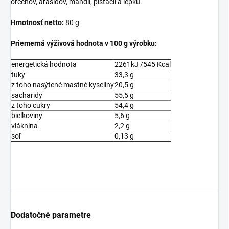
orechov, arašidov, mandlí, pistácií a lepku.
Hmotnosť netto:
80 g
Priemerná výživová hodnota v 100 g výrobku:
energetická hodnota
2261kJ /545 Kcal
tuky
33,3 g
z toho nasýtené mastné kyseliny
20,5 g
sacharidy
55,5 g
z toho cukry
54,4 g
bielkoviny
5,6 g
vláknina
2,2 g
soľ
0,13 g
Dodatočné parametre