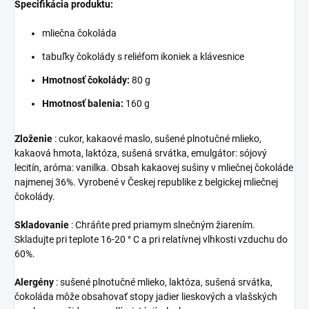
Špecifikácia produktu:
mliečna čokoláda
tabuľky čokolády s reliéfom ikoniek a klávesnice
Hmotnosť čokolády:
80 g
Hmotnosť balenia:
160 g
Zloženie
: cukor, kakaové maslo, sušené plnotučné mlieko,
kakaová hmota, laktóza, sušená srvátka, emulgátor: sójový
lecitín, aróma: vanilka. Obsah kakaovej sušiny v mliečnej čokoláde
najmenej 36%. Vyrobené v Českej republike z belgickej mliečnej
čokolády.
Skladovanie
: Chráňte pred priamym slnečným žiarením.
Skladujte pri teplote 16-20 ° C a pri relatívnej vlhkosti vzduchu do
60%.
Alergény
: sušené plnotučné mlieko, laktóza, sušená srvátka,
čokoláda môže obsahovať stopy jadier lieskových a vlašských