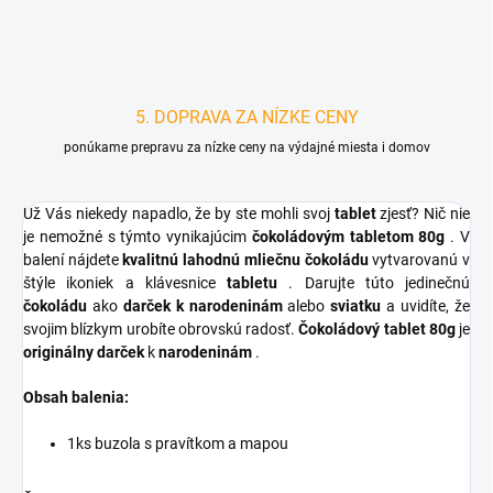
5. DOPRAVA ZA NÍZKE CENY
ponúkame prepravu za nízke ceny na výdajné miesta i domov
Už Vás niekedy napadlo, že by ste mohli svoj
tablet
zjesť? Nič nie
je nemožné s týmto vynikajúcim
čokoládovým tabletom 80g
. V
balení nájdete
kvalitnú lahodnú mliečnu čokoládu
vytvarovanú v
štýle ikoniek a klávesnice
tabletu
. Darujte túto jedinečnú
čokoládu
ako
darček k narodeninám
alebo
sviatku
a uvidíte, že
svojim blízkym urobíte obrovskú radosť.
Čokoládový tablet 80g
je
originálny darček
k
narodeninám
.
Obsah balenia:
1ks buzola s pravítkom a mapou