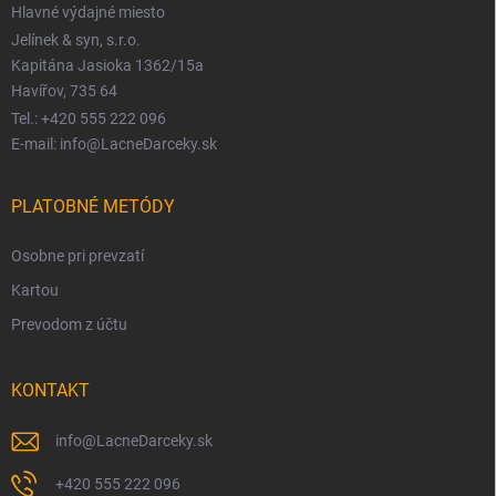
Hlavné výdajné miesto
Jelínek & syn, s.r.o.
Kapitána Jasioka 1362/15a
Havířov, 735 64
Tel.: +420 555 222 096
E-mail: info@LacneDarceky.sk
PLATOBNÉ METÓDY
Osobne pri prevzatí
Kartou
Prevodom z účtu
KONTAKT
info
@
LacneDarceky.sk
+420 555 222 096