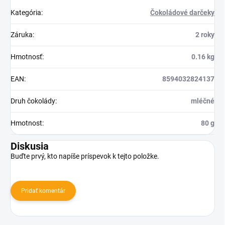
Kategória
:
Čokoládové darčeky
Záruka
:
2 roky
Hmotnosť
:
0.16 kg
EAN
:
8594032824137
Druh čokolády
:
mléčné
Hmotnost
:
80 g
Diskusia
Buďte prvý, kto napíše príspevok k tejto položke.
Pridať komentár