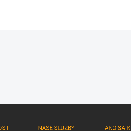
OSŤ
NAŠE SLUŽBY
AKO SA 