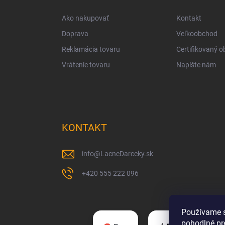
t
i
Ako nakupovať
Kontakt
e
Doprava
Veľkoobchod
Reklamácia tovaru
Certifikovaný 
Vrátenie tovaru
Napíšte nám
KONTAKT
info
@
LacneDarceky.sk
+420 555 222 096
Používame s
pohodlné pr