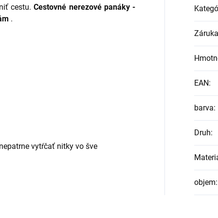
niť cestu.
Cestovné nerezové panáky -
Kategó
nám
.
Záruk
Hmotn
EAN
:
barva
:
Druh
:
epatrne vytŕčať nitky
vo šve
Materi
objem
: