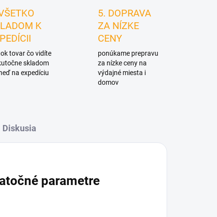
 VŠETKO
5. DOPRAVA
LADOM K
ZA NÍZKE
PEDÍCII
CENY
ok tovar čo vidíte
ponúkame prepravu
skutočne skladom
za nízke ceny na
neď na expedíciu
výdajné miesta i
domov
Diskusia
atočné parametre