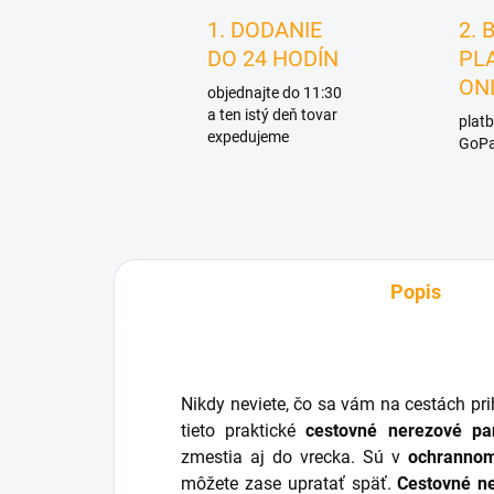
1. DODANIE
2. 
DO 24 HODÍN
PL
ON
objednajte do 11:30
a ten istý deň tovar
platb
expedujeme
GoPa
Popis
Nikdy neviete, čo sa vám na cestách pr
tieto praktické
cestovné nerezové pa
zmestia aj do vrecka. Sú v
ochranno
môžete zase upratať späť.
Cestovné n