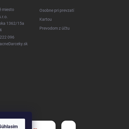
é miesto
Osobne pri prevzatí
.r.o.
Kartou
ioka 1362/15a
Prevodom z účtu
4
 222 096
LacneDarceky.sk
Súhlasím