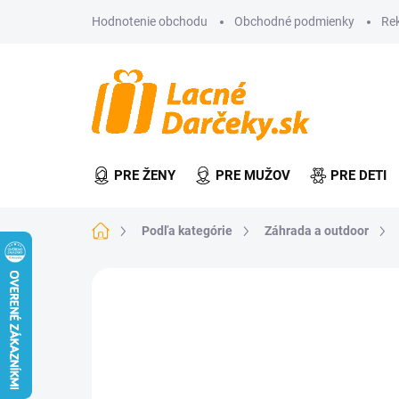
Prejsť
Hodnotenie obchodu
Obchodné podmienky
Re
na
obsah
PRE ŽENY
PRE MUŽOV
PRE DETI
Domov
Podľa kategórie
Záhrada a outdoor
Neohodnotené
Podrobnosti hodn