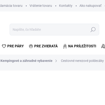
klamácia tovaru
Vrátenie tovaru
Kontakty
Ako nakupovať
Hľadať
PRE PÁRY
PRE ZVIERATÁ
NA PRÍLEŽITOSTI
Kempingové a záhradné vybavenie
Cestovné nerezové poldecáky
otenia
€1,85
€1,50 bez DPH
Jednotková
SKLADOM