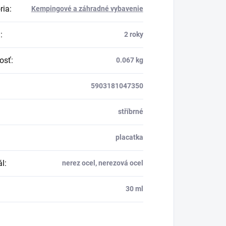
ria
:
Kempingové a záhradné vybavenie
a
:
2 roky
osť
:
0.067 kg
5903181047350
stříbrné
placatka
ál
:
nerez ocel, nerezová ocel
30 ml