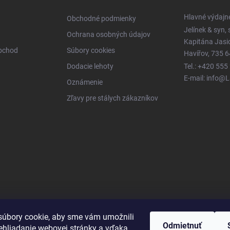
Hlavné výdajn
Obchodné podmienky
Jelínek & syn, s
Ochrana osobných údajov
Kapitána Jas
obchod
Súbory cookies
Havířov, 735 6
Dodacie lehoty
Tel.: +420 555
E-mail: info@
Oznámenie
Zľavy pre stálych zákazníkov
úbory cookie, aby sme vám umožnili
Odmietnuť
ehliadanie webovej stránky a vďaka