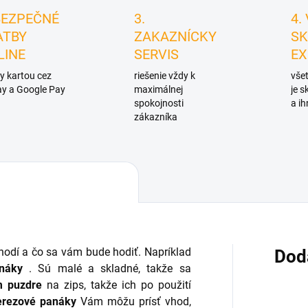
BEZPEČNÉ
3.
4.
ATBY
ZAKAZNÍCKY
SK
LINE
SERVIS
EX
y kartou cez
riešenie vždy k
všet
y a Google Pay
maximálnej
je 
spokojnosti
a ih
zákazníka
ihodí a čo sa vám bude hodiť. Napríklad
Dod
náky
. Sú malé a skladné, takže sa
m puzdre
na zips, takže ich po použití
erezové panáky
Vám môžu prísť vhod,