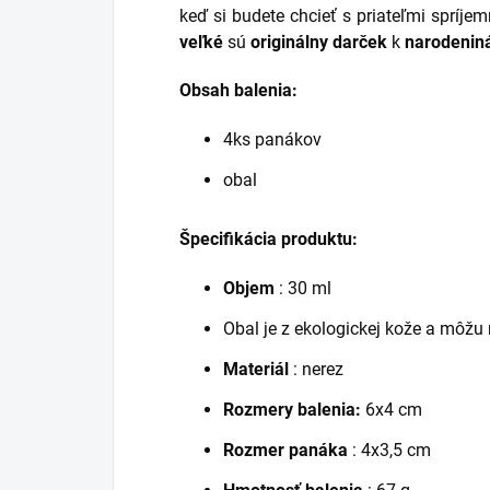
keď si budete chcieť s priateľmi spríjem
veľké
sú
originálny darček
k
narodeni
Obsah balenia:
4ks panákov
obal
Špecifikácia produktu:
Objem
: 30 ml
Obal je z ekologickej kože a
môžu n
Materiál
: nerez
Rozmery balenia:
6x4 cm
Rozmer panáka
: 4x3,5 cm