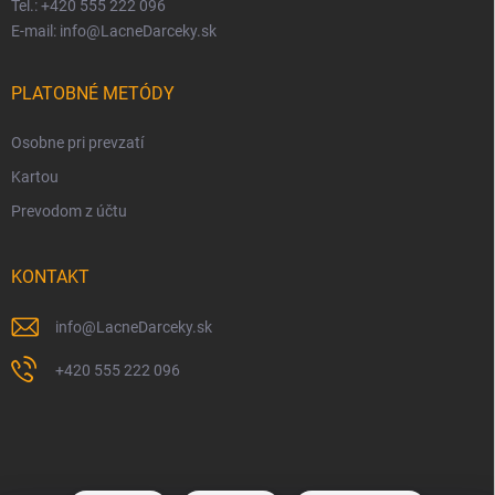
Tel.: +420 555 222 096
E-mail: info@LacneDarceky.sk
PLATOBNÉ METÓDY
Osobne pri prevzatí
Kartou
Prevodom z účtu
KONTAKT
info
@
LacneDarceky.sk
+420 555 222 096