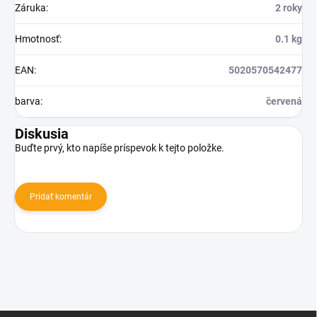
Záruka
:
2 roky
Hmotnosť
:
0.1 kg
EAN
:
5020570542477
barva
:
červená
Diskusia
Buďte prvý, kto napíše príspevok k tejto položke.
Pridať komentár