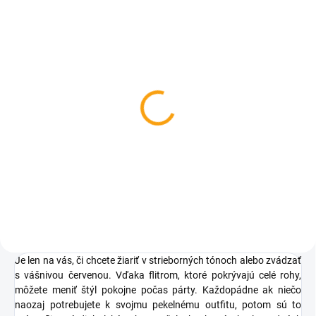
SKLADOM
Čertovské kopytá -
návleky na topánky
€15,04
Do košíka
Je len na vás, či chcete žiariť v strieborných tónoch alebo zvádzať
s vášnivou červenou. Vďaka flitrom, ktoré pokrývajú celé rohy,
môžete meniť štýl pokojne počas párty. Každopádne ak niečo
naozaj potrebujete k svojmu pekelnému outfitu, potom sú to