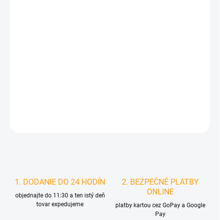
cena:
MÔŽEME
DORUČIŤ DO:
11.8.2026
MOŽNOSTI
DORUČENIA
−
+
Pridať do košíka
DETAILNÉ INFORMÁCIE
STRÁŽIŤ
1. DODANIE DO 24 HODÍN
2. BEZPEČNÉ PLATBY
ONLINE
objednajte do 11:30 a ten istý deň
tovar expedujeme
platby kartou cez GoPay a Google
Pay