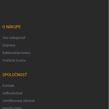
Z
á
p
ä
t
i
O NÁKUPE
e
Ako nakupovať
Doprava
Reklamácia tovaru
Vrátenie tovaru
SPOLOČNOSŤ
Kontakt
Veľkoobchod
Certifikovaný obchod
Napíšte nám