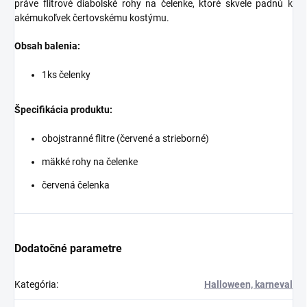
práve flitrové diabolské rohy na čelenke, ktoré skvele padnú k
akémukoľvek čertovskému kostýmu.
Obsah balenia:
1ks čelenky
Špecifikácia produktu:
obojstranné flitre (červené a strieborné)
mäkké rohy na čelenke
červená čelenka
Dodatočné parametre
Kategória
:
Halloween, karneval