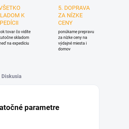
 VŠETKO
5. DOPRAVA
LADOM K
ZA NÍZKE
PEDÍCII
CENY
ok tovar čo vidíte
ponúkame prepravu
skutočne skladom
za nízke ceny na
neď na expedíciu
výdajné miesta i
domov
Diskusia
atočné parametre