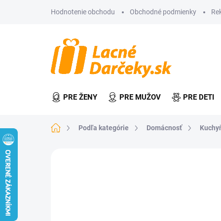
Prejsť
Hodnotenie obchodu
Obchodné podmienky
Re
na
obsah
PRE ŽENY
PRE MUŽOV
PRE DETI
Domov
Podľa kategórie
Domácnosť
Kuchy
Neohodnotené
Podrobnosti hodn