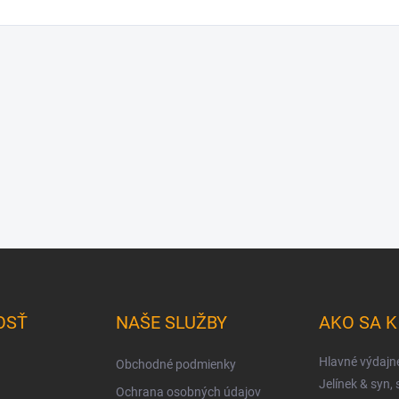
OSŤ
NAŠE SLUŽBY
AKO SA 
Hlavné výdajn
Obchodné podmienky
Jelínek & syn, s
Ochrana osobných údajov