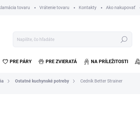
klamácia tovaru
Vrátenie tovaru
Kontakty
Ako nakupovať
Hľadať
PRE PÁRY
PRE ZVIERATÁ
NA PRÍLEŽITOSTI
ňa
Ostatné kuchynské potreby
Cedník Better Strainer
otenia
€2,82
€2,29 bez DPH
Jednotková
SKLADOM