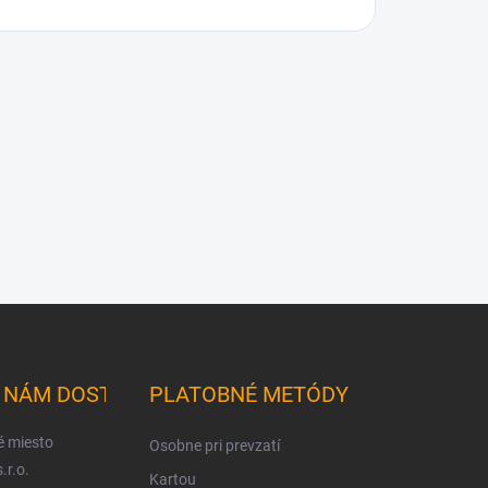
K NÁM DOSTANETE
PLATOBNÉ METÓDY
é miesto
Osobne pri prevzatí
.r.o.
Kartou