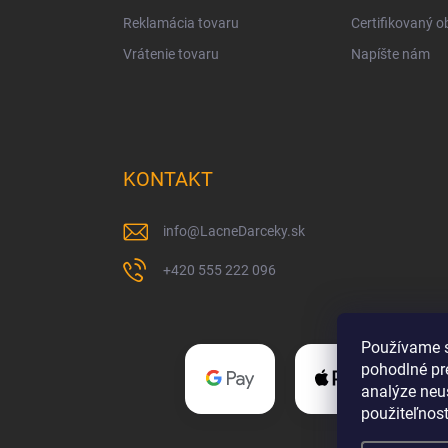
Reklamácia tovaru
Certifikovaný 
Vrátenie tovaru
Napíšte nám
KONTAKT
info
@
LacneDarceky.sk
+420 555 222 096
Používame s
pohodlné pr
analýze neus
použiteľnos