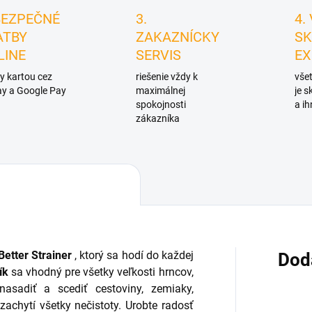
BEZPEČNÉ
3.
4.
ATBY
ZAKAZNÍCKY
SK
LINE
SERVIS
EX
y kartou cez
riešenie vždy k
všet
y a Google Pay
maximálnej
je 
spokojnosti
a ih
zákazníka
Better Strainer
, ktorý sa hodí do každej
Dod
ík
sa vhodný pre všetky veľkosti hrncov,
nasadiť a scediť cestoviny, zemiaky,
achytí všetky nečistoty. Urobte radosť