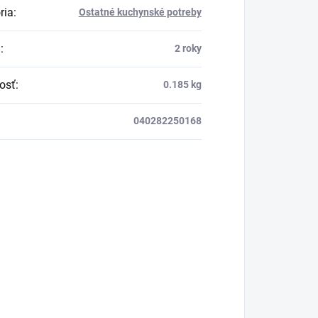
ria
:
Ostatné kuchynské potreby
a
:
2 roky
osť
:
0.185 kg
040282250168