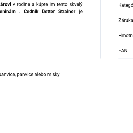
árovi
v rodine a kúpte im tento skvelý
Kategó
eninám
.
Cedník Better Strainer
je
Záruk
Hmotn
EAN
:
 panvice, panvice alebo misky