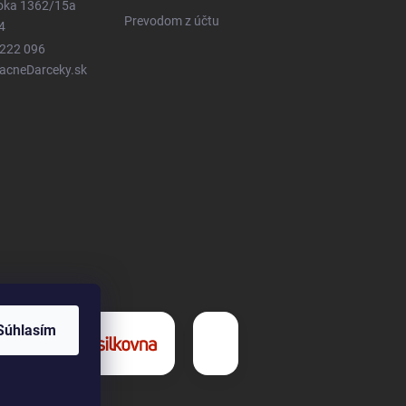
ioka 1362/15a
Prevodom z účtu
4
 222 096
LacneDarceky.sk
Súhlasím