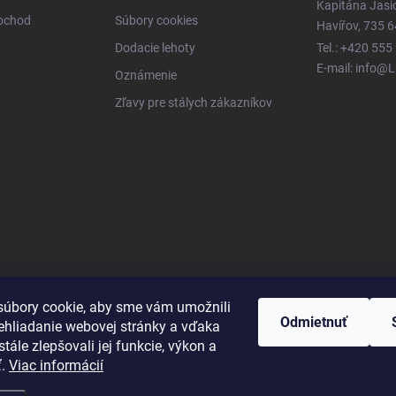
Kapitána Jas
obchod
Súbory cookies
Havířov, 735 6
Dodacie lehoty
Tel.: +420 555
E-mail: info@
Oznámenie
Zľavy pre stálych zákazníkov
úbory cookie, aby sme vám umožnili
Odmietnuť
ehliadanie webovej stránky a vďaka
tále zlepšovali jej funkcie, výkon a
ť.
Viac informácií