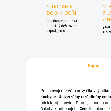
1. DODANIE
2. 
DO 24 HODÍN
PL
ON
objednajte do 11:30
a ten istý deň tovar
platb
expedujeme
GoPa
Popis
Predstavujeme Vám nový šikovný
sitko 
kuchyne
.
Univerzálny rozšíriteľný cedn
misiek aj panvíc. Stačí jednoducho 
čokoľvek potrebujete.
Cedník
dokonale z