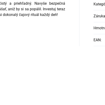
istý a priehľadný. Navyše bezpečná
Kategó
ť, aniž by si sa popálil. Investuj teraz
i dokonalý čajový rituál každý deň!
Záruk
Hmotn
EAN
: