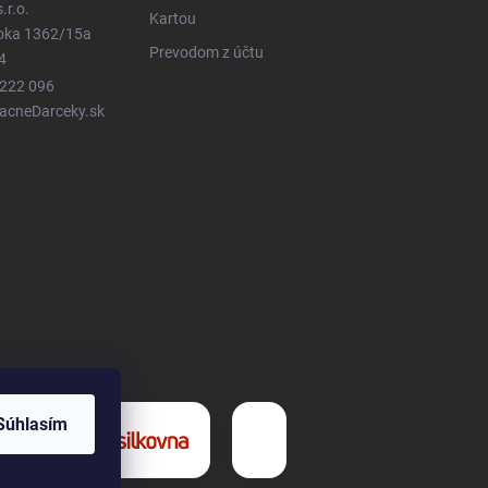
.r.o.
Kartou
ioka 1362/15a
Prevodom z účtu
4
 222 096
LacneDarceky.sk
Súhlasím