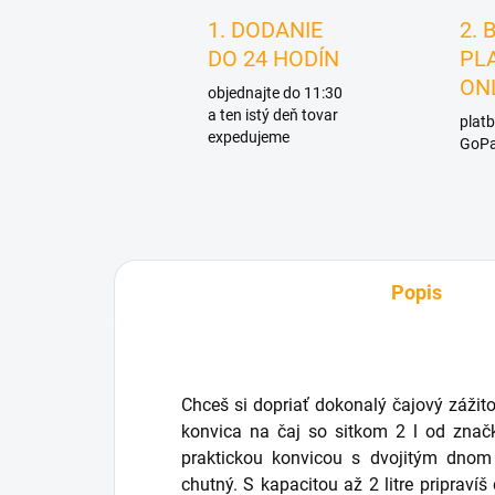
1. DODANIE
2. 
DO 24 HODÍN
PL
ON
objednajte do 11:30
a ten istý deň tovar
platb
expedujeme
GoPa
Popis
Chceš si dopriať dokonalý čajový zážit
konvica na čaj so sitkom 2 l od zna
praktickou konvicou s dvojitým dnom
chutný. S kapacitou až 2 litre pripravíš