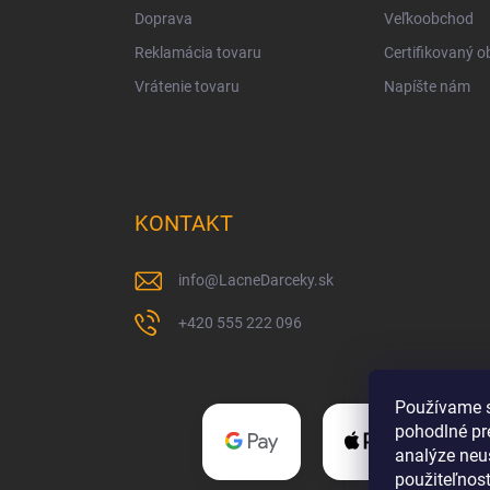
Doprava
Veľkoobchod
Reklamácia tovaru
Certifikovaný 
Vrátenie tovaru
Napíšte nám
KONTAKT
info
@
LacneDarceky.sk
+420 555 222 096
Používame s
pohodlné pr
analýze neus
použiteľnos