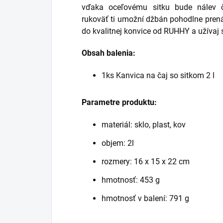
vďaka oceľovému sitku bude nálev č
rukoväť ti umožní džbán pohodlne prenáša
do kvalitnej konvice od RUHHY a užívaj s
Obsah balenia:
1ks Kanvica na čaj so sitkom 2 l
Parametre produktu:
materiál: sklo, plast, kov
objem: 2l
rozmery: 16 x 15 x 22 cm
hmotnosť: 453 g
hmotnosť v balení: 791 g