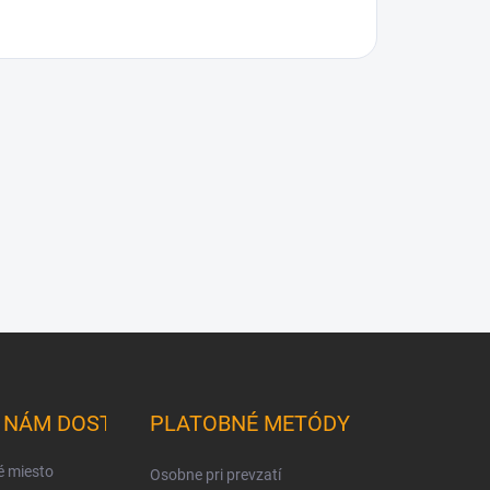
K NÁM DOSTANETE
PLATOBNÉ METÓDY
é miesto
Osobne pri prevzatí