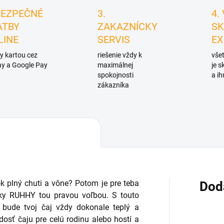
BEZPEČNÉ
3.
4.
ATBY
ZAKAZNÍCKY
SK
LINE
SERVIS
EX
y kartou cez
riešenie vždy k
všet
y a Google Pay
maximálnej
je 
spokojnosti
a ih
zákazníka
ok plný chuti a vône? Potom je pre teba
Dod
čky RUHHY tou pravou voľbou. S touto
 bude tvoj čaj vždy dokonale teplý a
 dosť čaju pre celú rodinu alebo hostí a