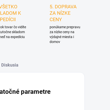
 VŠETKO
5. DOPRAVA
LADOM K
ZA NÍZKE
PEDÍCII
CENY
ok tovar čo vidíte
ponúkame prepravu
skutočne skladom
za nízke ceny na
neď na expedíciu
výdajné miesta i
domov
Diskusia
atočné parametre