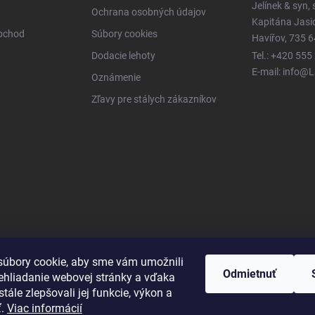
Jelínek & syn, s
Ochrana osobných údajov
Kapitána Jas
obchod
Súbory cookies
Havířov, 735 6
Dodacie lehoty
Tel.: +420 555
E-mail: info@
Oznámenie
Zľavy pre stálych zákazníkov
úbory cookie, aby sme vám umožnili
Odmietnuť
ehliadanie webovej stránky a vďaka
tále zlepšovali jej funkcie, výkon a
ť.
Viac informácií