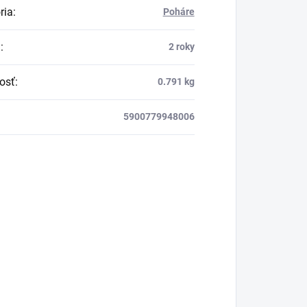
ria
:
Poháre
a
:
2 roky
osť
:
0.791 kg
5900779948006