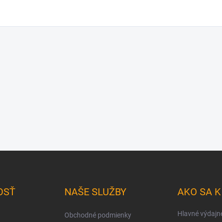
OSŤ
NAŠE SLUŽBY
AKO SA 
Hlavné výdajn
Obchodné podmienky