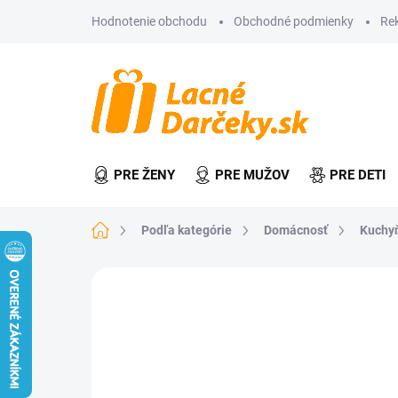
Prejsť
Hodnotenie obchodu
Obchodné podmienky
Re
na
obsah
PRE ŽENY
PRE MUŽOV
PRE DETI
Domov
Podľa kategórie
Domácnosť
Kuchy
2 hodnotenia
Podrobnosti hodnot