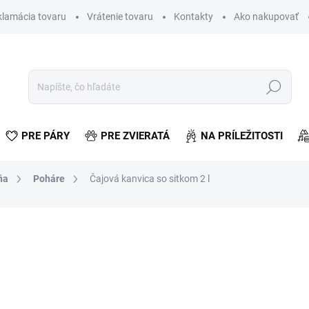
klamácia tovaru
Vrátenie tovaru
Kontakty
Ako nakupovať
Hľadať
PRE PÁRY
PRE ZVIERATÁ
NA PRÍLEŽITOSTI
ňa
Poháre
Čajová kanvica so sitkom 2 l
enia
€7,82
€6,36 bez DPH
Jednotková
SKLADOM