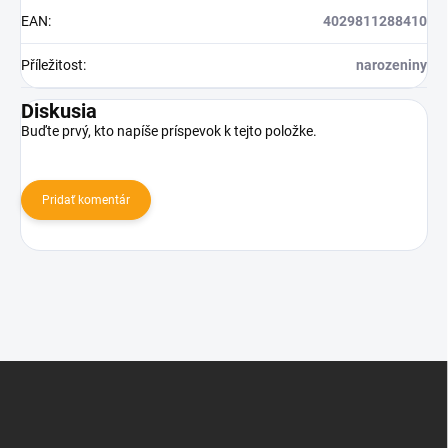
EAN
:
4029811288410
Příležitost
:
narozeniny
Diskusia
Buďte prvý, kto napíše príspevok k tejto položke.
Pridať komentár
Z
á
p
ä