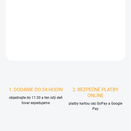
MOŽNOSTI
DORUČENIA
−
+
Pridať do košíka
DETAILNÉ INFORMÁCIE
STRÁŽIŤ
1. DODANIE DO 24 HODÍN
2. BEZPEČNÉ PLATBY
ONLINE
objednajte do 11:30 a ten istý deň
tovar expedujeme
platby kartou cez GoPay a Google
Pay