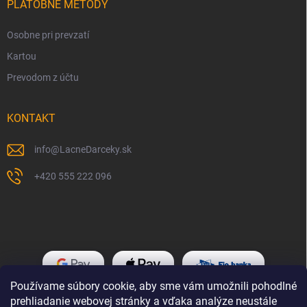
PLATOBNÉ METÓDY
Osobne pri prevzatí
Kartou
Prevodom z účtu
KONTAKT
info
@
LacneDarceky.sk
+420 555 222 096
Používame súbory cookie, aby sme vám umožnili pohodlné
prehliadanie webovej stránky a vďaka analýze neustále