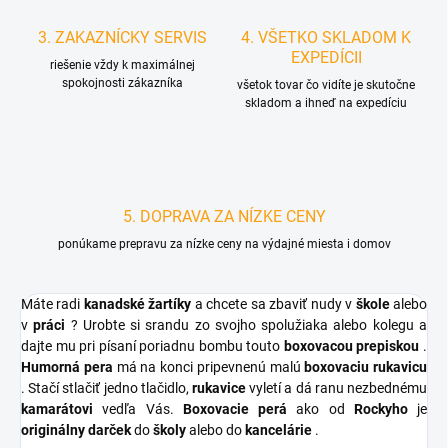
3. ZAKAZNÍCKY SERVIS
4. VŠETKO SKLADOM K
EXPEDÍCII
riešenie vždy k maximálnej
spokojnosti zákazníka
všetok tovar čo vidíte je skutočne
skladom a ihneď na expedíciu
5. DOPRAVA ZA NÍZKE CENY
ponúkame prepravu za nízke ceny na výdajné miesta i domov
Máte radi
kanadské žartíky
a chcete sa zbaviť nudy v
škole
alebo
v
práci
? Urobte si srandu zo svojho spolužiaka alebo kolegu a
dajte mu pri písaní poriadnu bombu touto
boxovacou prepiskou
.
Humorná pera
má na konci pripevnenú malú
boxovaciu rukavicu
. Stačí stlačiť jedno tlačidlo,
rukavice
vyletí a dá ranu nezbednému
kamarátovi
vedľa Vás.
Boxovacie perá
ako od
Rockyho
je
originálny darček
do
školy
alebo do
kancelárie
.