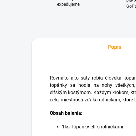
platb
expedujeme
GoPa
Popis
Rovnako ako šaty robia človeka, topá
topánky sa hodia na nohy všetkých,
elfským kostýmom. Každým krokom, ktor
celej miestnosti vďaka rolničkám, ktoré 
Obsah balenia:
1ks Topánky elf s rolničkami