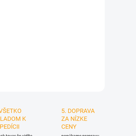
026
MOŽNOSTI
DORUČENIA
Pridať do košíka
STRÁŽIŤ
 VŠETKO
5. DOPRAVA
LADOM K
ZA NÍZKE
PEDÍCII
CENY