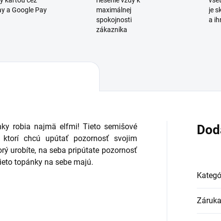
y kartou cez
riešenie vždy k
všet
y a Google Pay
maximálnej
je 
spokojnosti
a ih
zákazníka
nky robia najmä elfmi! Tieto semišové
Dod
 ktorí chcú upútať pozornosť svojim
ý urobíte, na seba pripútate pozornosť
tieto topánky na sebe majú.
Kategó
Záruk