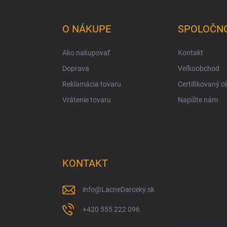
á
p
ä
O NÁKUPE
SPOLOČN
t
i
Ako nakupovať
Kontakt
e
Doprava
Veľkoobchod
Reklamácia tovaru
Certifikovaný 
Vrátenie tovaru
Napíšte nám
KONTAKT
info
@
LacneDarceky.sk
+420 555 222 096