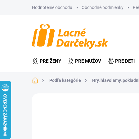
Prejsť
Hodnotenie obchodu
Obchodné podmienky
Re
na
obsah
PRE ŽENY
PRE MUŽOV
PRE DETI
Domov
Podľa kategórie
Hry, hlavolamy, pokladn
Neohodnotené
Podrobnosti hodn