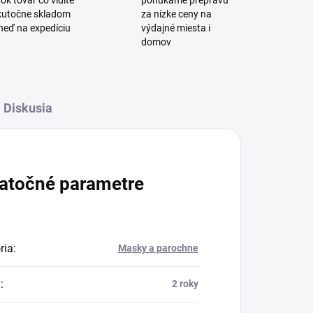
ok tovar čo vidíte
ponúkame prepravu
skutočne skladom
za nízke ceny na
neď na expedíciu
výdajné miesta i
domov
Diskusia
atočné parametre
ria
:
Masky a parochne
a
:
2 roky