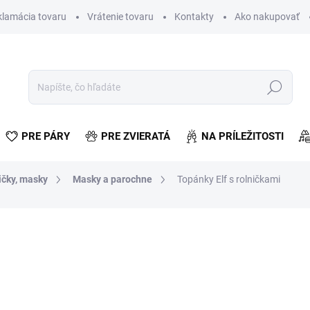
klamácia tovaru
Vrátenie tovaru
Kontakty
Ako nakupovať
Hľadať
PRE PÁRY
PRE ZVIERATÁ
NA PRÍLEŽITOSTI
ičky, masky
Masky a parochne
Topánky Elf s rolničkami
otenia
€4,01
€3,26 bez DPH
Jednotková
SKLADOM