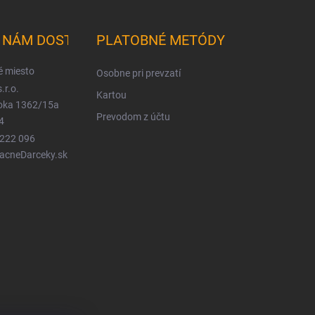
K NÁM DOSTANETE
PLATOBNÉ METÓDY
é miesto
Osobne pri prevzatí
.r.o.
Kartou
ioka 1362/15a
Prevodom z účtu
4
 222 096
LacneDarceky.sk