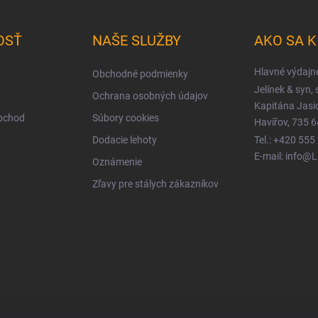
OSŤ
NAŠE SLUŽBY
AKO SA 
Hlavné výdajn
Obchodné podmienky
Jelínek & syn, s
Ochrana osobných údajov
Kapitána Jas
obchod
Súbory cookies
Havířov, 735 6
Dodacie lehoty
Tel.: +420 555
E-mail: info@
Oznámenie
Zľavy pre stálych zákazníkov