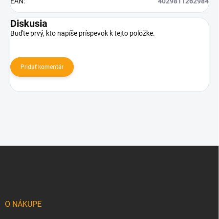
EAN
:
4029811262984
Diskusia
Buďte prvý, kto napíše príspevok k tejto položke.
Pridať komentár
Z
á
p
ä
t
i
O NÁKUPE
e