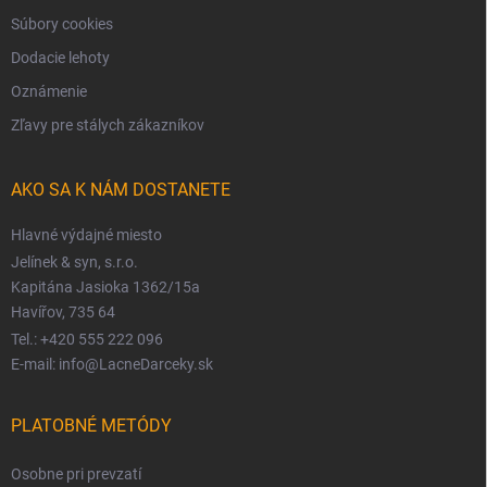
Súbory cookies
Dodacie lehoty
Oznámenie
Zľavy pre stálych zákazníkov
AKO SA K NÁM DOSTANETE
Hlavné výdajné miesto
Jelínek & syn, s.r.o.
Kapitána Jasioka 1362/15a
Havířov, 735 64
Tel.: +420 555 222 096
E-mail: info@LacneDarceky.sk
PLATOBNÉ METÓDY
Osobne pri prevzatí