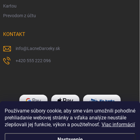
Kartou
Prevodom z účtu
KONTAKT
info
@
LacneDarceky.sk
+420 555 222 096
Používame súbory cookie, aby sme vám umožnili pohodlné
prehliadanie webovej stránky a vďaka analýze neustále
zlepšovali jej funkcie, výkon a použiteľnosť.
Viac informácií
Nastavenie