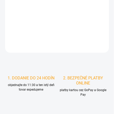
MOŽNOSTI
DORUČENIA
−
+
Pridať do košíka
DETAILNÉ INFORMÁCIE
STRÁŽIŤ
1. DODANIE DO 24 HODÍN
2. BEZPEČNÉ PLATBY
ONLINE
objednajte do 11:30 a ten istý deň
tovar expedujeme
platby kartou cez GoPay a Google
Pay