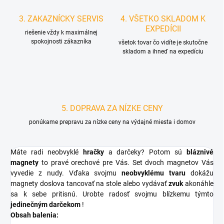
3. ZAKAZNÍCKY SERVIS
4. VŠETKO SKLADOM K
EXPEDÍCII
riešenie vždy k maximálnej
spokojnosti zákazníka
všetok tovar čo vidíte je skutočne
skladom a ihneď na expedíciu
5. DOPRAVA ZA NÍZKE CENY
ponúkame prepravu za nízke ceny na výdajné miesta i domov
Máte radi neobvyklé
hračky
a darčeky? Potom sú
bláznivé
magnety
to pravé orechové pre Vás. Set dvoch magnetov Vás
vyvedie z nudy. Vďaka svojmu
neobvyklému tvaru
dokážu
magnety doslova tancovať na stole alebo vydávať
zvuk
akonáhle
sa k sebe pritisnú. Urobte radosť svojmu blízkemu týmto
jedinečným darčekom
!
Obsah balenia: