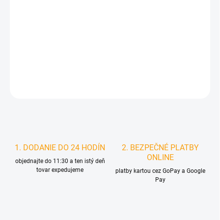
cena:
MÔŽEME
DORUČIŤ DO:
13.8.2026
MOŽNOSTI
DORUČENIA
DETAILNÉ INFORMÁCIE
STRÁŽIŤ
1. DODANIE DO 24 HODÍN
2. BEZPEČNÉ PLATBY
ONLINE
objednajte do 11:30 a ten istý deň
tovar expedujeme
platby kartou cez GoPay a Google
Pay