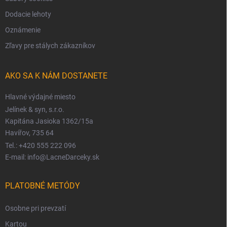
Dodacie lehoty
Oznámenie
Zľavy pre stálych zákazníkov
AKO SA K NÁM DOSTANETE
Hlavné výdajné miesto
Jelínek & syn, s.r.o.
Kapitána Jasioka 1362/15a
Havířov, 735 64
Tel.: +420 555 222 096
E-mail: info@LacneDarceky.sk
PLATOBNÉ METÓDY
Osobne pri prevzatí
Kartou