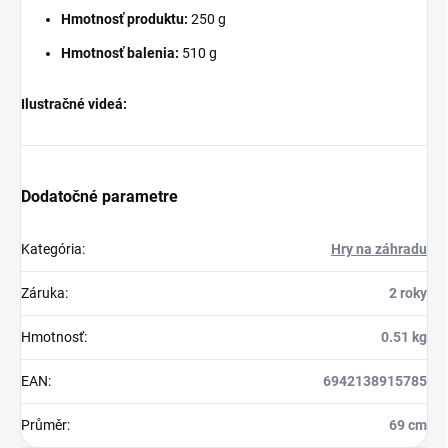
Hmotnosť produktu:
250 g
Hmotnosť balenia:
510 g
Ilustračné videá:
Dodatočné parametre
Kategória
:
Hry na záhradu
Záruka
:
2 roky
Hmotnosť
:
0.51 kg
EAN
:
6942138915785
Průměr
:
69 cm