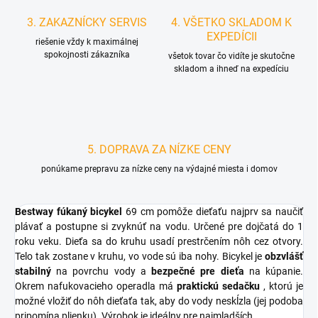
3. ZAKAZNÍCKY SERVIS
4. VŠETKO SKLADOM K
EXPEDÍCII
riešenie vždy k maximálnej
spokojnosti zákazníka
všetok tovar čo vidíte je skutočne
skladom a ihneď na expedíciu
5. DOPRAVA ZA NÍZKE CENY
ponúkame prepravu za nízke ceny na výdajné miesta i domov
Bestway fúkaný bicykel
69 cm pomôže dieťaťu najprv sa naučiť
plávať a postupne si zvyknúť na vodu. Určené pre dojčatá do 1
roku veku. Dieťa sa do kruhu usadí prestrčením nôh cez otvory.
Telo tak zostane v kruhu, vo vode sú iba nohy. Bicykel je
obzvlášť
stabilný
na povrchu vody a
bezpečné pre dieťa
na kúpanie.
Okrem nafukovacieho operadla má
praktickú sedačku
, ktorú je
možné vložiť do nôh dieťaťa tak, aby do vody neskĺzla (jej podoba
pripomína plienku). Výrobok je ideálny pre najmladších.