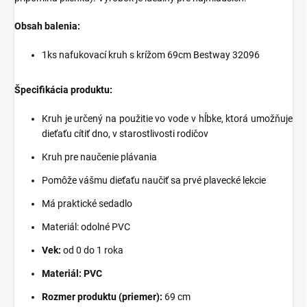
Obsah balenia:
1ks nafukovací kruh s krížom 69cm Bestway 32096
Špecifikácia produktu:
Kruh je určený na použitie vo vode v hĺbke, ktorá umožňuje
dieťaťu cítiť dno, v starostlivosti rodičov
Kruh pre naučenie plávania
Pomôže vášmu dieťaťu naučiť sa prvé plavecké lekcie
Má praktické sedadlo
Materiál: odolné PVC
Vek:
od 0 do 1 roka
Materiál: PVC
Rozmer produktu (priemer):
69 cm