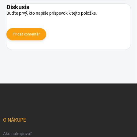
Diskusia
Buďte prvý, kto napíše príspevok k tejto položke.
Pridať komentár
Z
á
p
ä
t
i
O NÁKUPE
e
Ako nakupovať