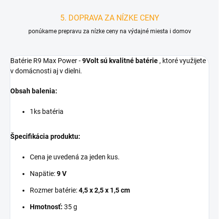
5. DOPRAVA ZA NÍZKE CENY
ponúkame prepravu za nízke ceny na výdajné miesta i domov
Batérie R9 Max Power -
9Volt sú kvalitné batérie
, ktoré využijete
v domácnosti aj v dielni.
Obsah balenia:
1ks batéria
Špecifikácia produktu:
Cena je uvedená za jeden kus.
Napätie:
9 V
Rozmer batérie:
4,5 x 2,5 x 1,5 cm
Hmotnosť:
35 g