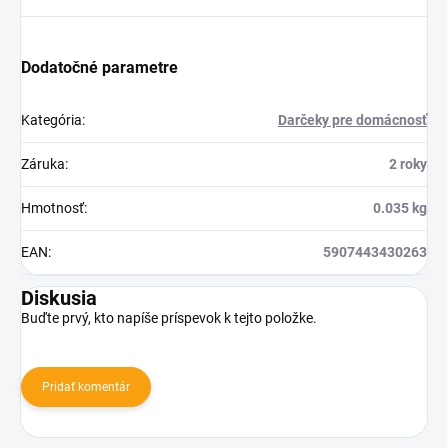
Dodatočné parametre
Kategória
:
Darčeky pre domácnosť
Záruka
:
2 roky
Hmotnosť
:
0.035 kg
EAN
:
5907443430263
Diskusia
Buďte prvý, kto napíše príspevok k tejto položke.
Pridať komentár