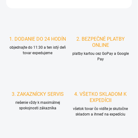
STRÁŽIŤ
1. DODANIE DO 24 HODÍN
2. BEZPEČNÉ PLATBY
ONLINE
objednajte do 11:30 a ten istý deň
tovar expedujeme
platby kartou cez GoPay a Google
Pay
3. ZAKAZNÍCKY SERVIS
4. VŠETKO SKLADOM K
EXPEDÍCII
riešenie vždy k maximálnej
spokojnosti zákazníka
všetok tovar čo vidíte je skutočne
skladom a ihneď na expedíciu