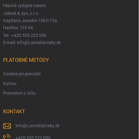
Hlavné výdajné miesto
Jelínek & syn, s.r.o.
Kapitána Jasioka 1362/15a
Havířov, 735 64
Tel.: +420 555 222 096
E-mail: info@LacneDarceky.sk
PLATOBNÉ METÓDY
Osobne pri prevzatí
Kartou
Prevodom z účtu
KONTAKT
info
@
LacneDarceky.sk
+420 555 222 096