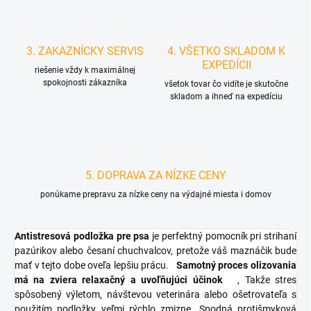
3. ZAKAZNÍCKY SERVIS
4. VŠETKO SKLADOM K
EXPEDÍCII
riešenie vždy k maximálnej
spokojnosti zákazníka
všetok tovar čo vidíte je skutočne
skladom a ihneď na expedíciu
5. DOPRAVA ZA NÍZKE CENY
ponúkame prepravu za nízke ceny na výdajné miesta i domov
Antistresová podložka pre psa
je perfektný pomocník pri strihaní
pazúrikov alebo česaní chuchvalcov, pretože váš maznáčik bude
mať v tejto dobe oveľa lepšiu prácu.
Samotný proces olizovania
má na zviera relaxačný a uvoľňujúci účinok
, Takže stres
spôsobený výletom, návštevou veterinára alebo ošetrovateľa s
použitím podložky veľmi rýchlo zmizne.
Spodná protišmyková