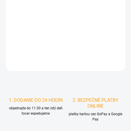
DORUČIŤ DO:
7.8.2026
MOŽNOSTI
DORUČENIA
−
+
Pridať do košíka
DETAILNÉ INFORMÁCIE
STRÁŽIŤ
1. DODANIE DO 24 HODÍN
2. BEZPEČNÉ PLATBY
ONLINE
objednajte do 11:30 a ten istý deň
tovar expedujeme
platby kartou cez GoPay a Google
Pay