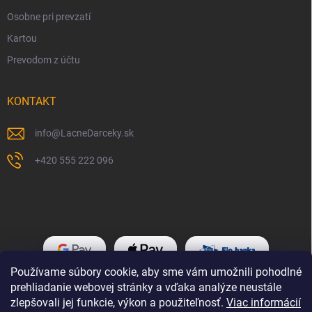
Osobne pri prevzatí
Kartou
Prevodom z účtu
KONTAKT
info
@
LacneDarceky.sk
+420 555 222 096
Používame súbory cookie, aby sme vám umožnili pohodlné
prehliadanie webovej stránky a vďaka analýze neustále
zlepšovali jej funkcie, výkon a použiteľnosť.
Viac informácií