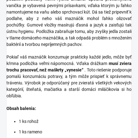
vanička je vybavená pevnými prísavkami, vďaka ktorým ju ľahko
namontujeme na vaňu alebo sprchovací kút. Dá sa tiež pripevniť k
podlahe, aby z neho váš maznáčik mohol ľahko olizovať
pochúťky. Gumové vložky masírujú ďasná a jazyk a zaisťujú tak
ústnu hygienu. Podložka zabraňuje tomu, aby zvyšky jedla zostali
v tlame domáceho maznáčika, a tak odpadá problém s množením
baktérií a tvorbou nepríjemných pachov.
Pokiaľ váš maznáčik konzumuje prakticky každé jedlo, môže byť
kŕmna podložka veľmi nápomocná. Vďaka drážkam
musí zviera
trochu pracovať, než maškrty „vynesie“
. Toto riešenie podporuje
pomalú konzumáciu potravy, a tým môže prispieť k správnemu
tráveniu.
Výrobok je odporúčaný pre zvieratá všetkých vekových
kategórií, šteňatá, mačiatka a starší domáci miláčikovia si ho
obľúbia.
Obsah balenia:
1 ks rohož
1 ks rameno