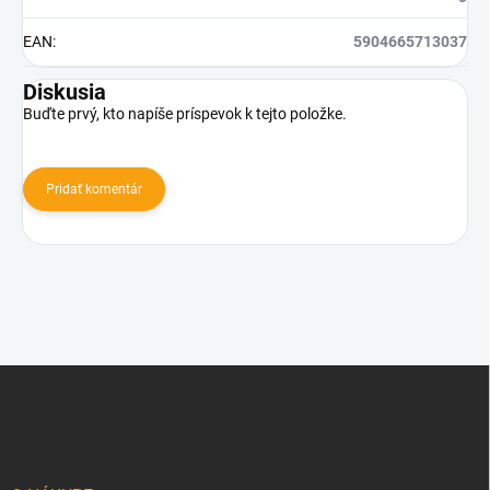
EAN
:
5904665713037
Diskusia
Buďte prvý, kto napíše príspevok k tejto položke.
Pridať komentár
Z
á
p
ä
t