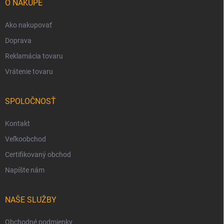
i
O NÁKUPE
e
Ako nakupovať
Doprava
Reklamácia tovaru
Vrátenie tovaru
SPOLOČNOSŤ
Kontakt
Veľkoobchod
Certifikovaný obchod
Napíšte nám
NAŠE SLUŽBY
Obchodné podmienky