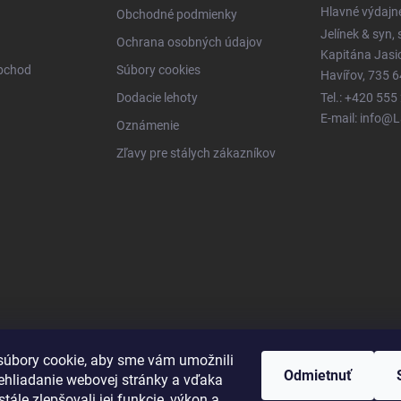
Hlavné výdajn
Obchodné podmienky
Jelínek & syn, s
Ochrana osobných údajov
Kapitána Jas
obchod
Súbory cookies
Havířov, 735 6
Dodacie lehoty
Tel.: +420 555
E-mail: info@
Oznámenie
Zľavy pre stálych zákazníkov
úbory cookie, aby sme vám umožnili
Odmietnuť
ehliadanie webovej stránky a vďaka
tále zlepšovali jej funkcie, výkon a