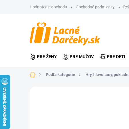
Prejsť
Hodnotenie obchodu
Obchodné podmienky
Re
na
obsah
PRE ŽENY
PRE MUŽOV
PRE DETI
Domov
Podľa kategórie
Hry, hlavolamy, pokladn
Neohodnotené
Podrobnosti hodn