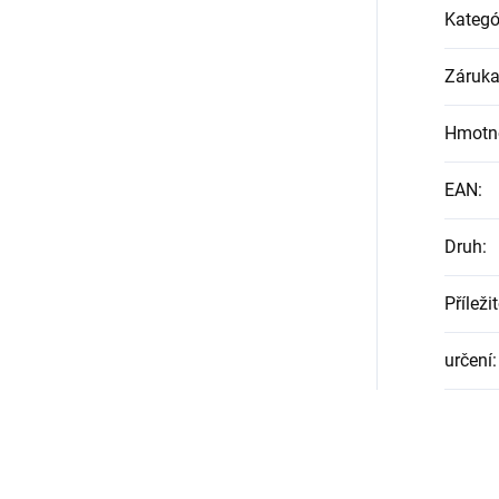
Kategó
Záruk
Hmotn
EAN
:
Druh
:
Příleži
určení
: