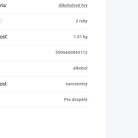
ria
:
Alkoholové hry
a
:
2 roky
osť
:
1.01 kg
5906660860112
alkohol
tost
:
narozeniny
Pro dospělé