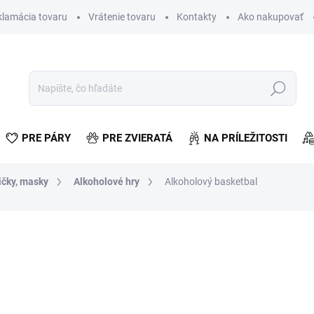
klamácia tovaru
Vrátenie tovaru
Kontakty
Ako nakupovať
Hľadať
PRE PÁRY
PRE ZVIERATÁ
NA PRÍLEŽITOSTI
ičky, masky
Alkoholové hry
Alkoholový basketbal
otenia
€18,82
€15,30 bez DPH
Jednotková
SKLADOM