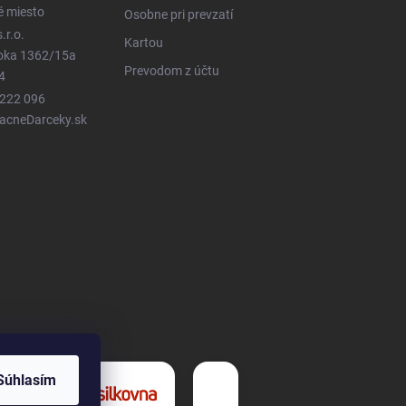
é miesto
Osobne pri prevzatí
.r.o.
Kartou
ioka 1362/15a
Prevodom z účtu
4
 222 096
LacneDarceky.sk
Súhlasím