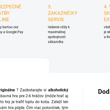
BEZPEČNÉ
3.
4.
ATBY
ZAKAZNÍCKY
SK
LINE
SERVIS
EX
y kartou cez
riešenie vždy k
všet
y a Google Pay
maximálnej
je 
spokojnosti
a ih
zákazníka
riginálne
? Zaobstarajte si
alkoholický
Dod
ábavná hra pre 2-6 hráčov (môže hrať aj
o hry je trafiť loptu do koša. Záleží len
 vám hra pôjde. Čím viac polovičiek, tým