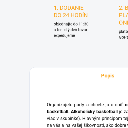
1. DODANIE
2. 
DO 24 HODÍN
PL
ON
objednajte do 11:30
a ten istý deň tovar
platb
expedujeme
GoPa
Popis
Organizujete párty a chcete ju urobiť
o
basketball. Alkoholický basketball
je z
viac v skupinke). Hlavným princípom tejt
na vás a na vašej šikovnosti, ako dobre