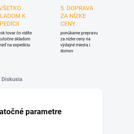
 VŠETKO
5. DOPRAVA
LADOM K
ZA NÍZKE
PEDÍCII
CENY
ok tovar čo vidíte
ponúkame prepravu
skutočne skladom
za nízke ceny na
neď na expedíciu
výdajné miesta i
domov
Diskusia
atočné parametre